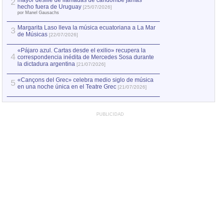
mayor desfile de llamadas de candombe jamás
2
Capturan en Chile
2
hecho fuera de Uruguay
[25/07/2026]
el asesinato de Ví
por Manel Gausachs
Margarita Laso lleva la música ecuatoriana a La Mar
3
de Músicas
[22/07/2026]
«Pájaro azul. Cartas desde el exilio» recupera la
4
correspondencia inédita de Mercedes Sosa durante
la dictadura argentina
[21/07/2026]
«Cançons del Grec» celebra medio siglo de música
5
en una noche única en el Teatre Grec
[21/07/2026]
PUBLICIDAD