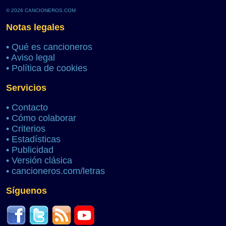
© 2026 CANCIONEROS.COM
Notas legales
•
Qué es cancioneros
•
Aviso legal
•
Política de cookies
Servicios
•
Contacto
•
Cómo colaborar
•
Criterios
•
Estadísticas
•
Publicidad
•
Versión clásica
•
cancioneros.com/letras
Síguenos