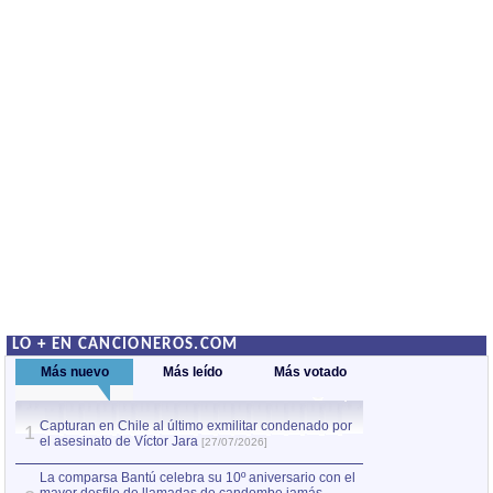
LO + EN CANCIONEROS.COM
Más nuevo
Más leído
Más votado
Capturan en Chile al último exmilitar condenado por
La comparsa Bantú
1
el asesinato de Víctor Jara
mayor desfile de
1
[27/07/2026]
hecho fuera de U
por Manel Gausachs
La comparsa Bantú celebra su 10º aniversario con el