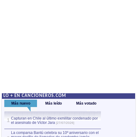
LO + EN CANCIONEROS.COM
Más nuevo
Más leído
Más votado
Capturan en Chile al último exmilitar condenado por
La comparsa Bantú
1
el asesinato de Víctor Jara
mayor desfile de
1
[27/07/2026]
hecho fuera de U
por Manel Gausachs
La comparsa Bantú celebra su 10º aniversario con el