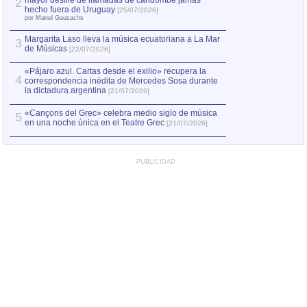
mayor desfile de llamadas de candombe jamás
2
Capturan en Chile
2
hecho fuera de Uruguay
[25/07/2026]
el asesinato de Ví
por Manel Gausachs
Margarita Laso lleva la música ecuatoriana a La Mar
3
de Músicas
[22/07/2026]
«Pájaro azul. Cartas desde el exilio» recupera la
4
correspondencia inédita de Mercedes Sosa durante
la dictadura argentina
[21/07/2026]
«Cançons del Grec» celebra medio siglo de música
5
en una noche única en el Teatre Grec
[21/07/2026]
PUBLICIDAD