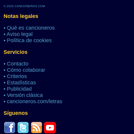
© 2026 CANCIONEROS.COM
Notas legales
•
Qué es cancioneros
•
Aviso legal
•
Política de cookies
Servicios
•
Contacto
•
Cómo colaborar
•
Criterios
•
Estadísticas
•
Publicidad
•
Versión clásica
•
cancioneros.com/letras
Síguenos