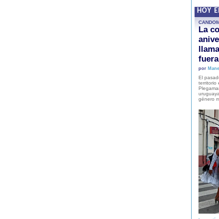
HOY 
CANDO
La co
anive
llam
fuer
por
Mane
El pasad
territori
Plegaman
uruguaya
género m