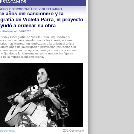
DESTACAMOS
NERO Y DISCOGRAFÍA DE VIOLETA PARRA
e años del cancionero y la
grafía de Violeta Parra, el proyecto
yudó a ordenar su obra
r Pintanel
el 13/07/2026
nero y Discografía de Violeta Parra, impulsado por
ros.com, continúa siendo una de las investigaciones
ales más importantes dedicadas a la universal artista
Cuatro años de investigación permitieron recuperar 520
, reconstruir su discografía, corregir numerosos errores
s y fijar datos fundamentales sobre una de las figuras
es de la música latinoamericana.
ulo completo
1 Comentario