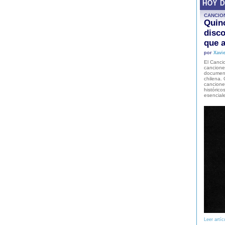
HOY 
CANCIO
Quinc
disco
que a
por
Xavie
El Cancio
cancione
document
chilena. 
canciones
histórico
esencial
Leer artíc