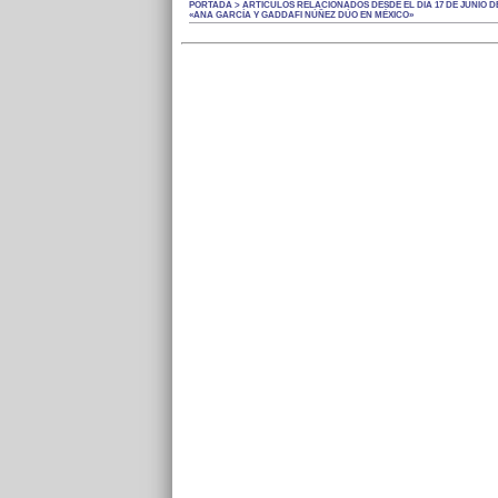
PORTADA > ARTÍCULOS RELACIONADOS DESDE EL DÍA 17 DE JUNIO DE
«ANA GARCÍA Y GADDAFI NÚÑEZ DÚO EN MÉXICO»