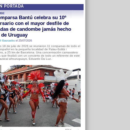
EN PORTADA
MBE
mparsa Bantú celebra su 10º
rsario con el mayor desfile de
adas de candombe jamás hecho
a de Uruguay
l Gausachs
el 25/07/2026
o 18 de julio de 2026 se reunieron 11 comparsas de todo el
o español en la pequeña localidad de Palau-Solità i
s, a 25 km de Barcelona. Una concentración carnavalera
 que finalizó con un concierto de todo un referente de este
usical afrouruguayo, Eduardo Da Luz.