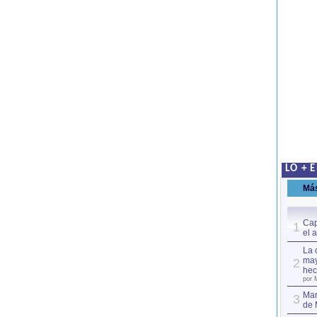
LO + 
Má
Cap
1
el 
La 
may
2
hec
por 
Mar
3
de 