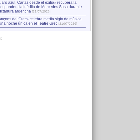
jaro azul. Cartas desde el exilio» recupera la
respondencia inédita de Mercedes Sosa durante
dictadura argentina
[21/07/2026]
nçons del Grec» celebra medio siglo de música
una noche única en el Teatre Grec
[21/07/2026]
AD