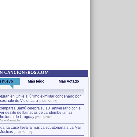
EN CANCIONEROS.COM
s nuevo
Más leído
Más votado
turan en Chile al último exmilitar condenado por
La comparsa Bantú celebra s
asesinato de Víctor Jara
mayor desfile de llamadas
1
[27/07/2026]
hecho fuera de Uruguay
[25
comparsa Bantú celebra su 10º aniversario con el
por Manel Gausachs
or desfile de llamadas de candombe jamás
Capturan en Chile al último
2
ho fuera de Uruguay
[25/07/2026]
el asesinato de Víctor Jara
[
Manel Gausachs
garita Laso lleva la música ecuatoriana a La Mar
Margarita Laso lleva la mús
3
Músicas
de Músicas
[22/07/2026]
[22/07/2026]