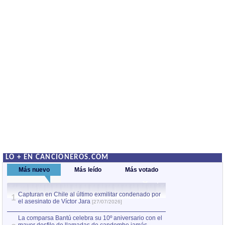
LO + EN CANCIONEROS.COM
Más nuevo
Más leído
Más votado
Capturan en Chile al último exmilitar condenado por
La comparsa Bantú
1
el asesinato de Víctor Jara
mayor desfile de
1
[27/07/2026]
hecho fuera de U
por Manel Gausachs
La comparsa Bantú celebra su 10º aniversario con el