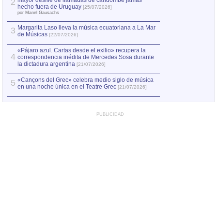
mayor desfile de llamadas de candombe jamás
2
Capturan en Chile
2
hecho fuera de Uruguay
[25/07/2026]
el asesinato de Ví
por Manel Gausachs
Margarita Laso lleva la música ecuatoriana a La Mar
Margarita Laso ll
3
3
de Músicas
de Músicas
[22/07/2026]
[22/07
«Pájaro azul. Cartas desde el exilio» recupera la
4
correspondencia inédita de Mercedes Sosa durante
la dictadura argentina
[21/07/2026]
«Cançons del Grec» celebra medio siglo de música
5
en una noche única en el Teatre Grec
[21/07/2026]
PUBLICIDAD