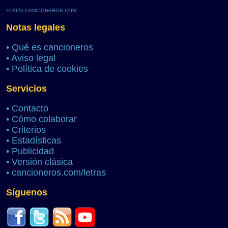
© 2026 CANCIONEROS.COM
Notas legales
•
Qué es cancioneros
•
Aviso legal
•
Política de cookies
Servicios
•
Contacto
•
Cómo colaborar
•
Criterios
•
Estadísticas
•
Publicidad
•
Versión clásica
•
cancioneros.com/letras
Síguenos