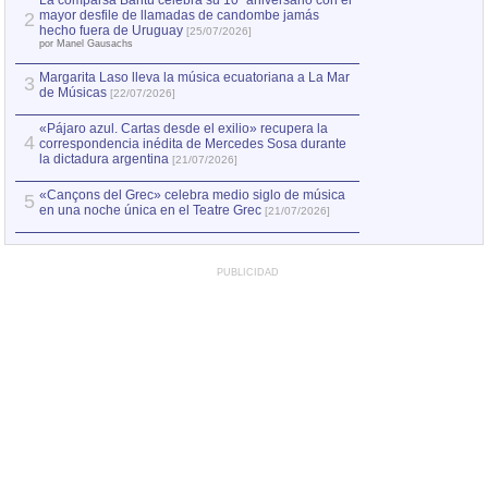
La comparsa Bantú celebra su 10º aniversario con el
mayor desfile de llamadas de candombe jamás
2
Capturan en Chile
2
hecho fuera de Uruguay
[25/07/2026]
el asesinato de Ví
por Manel Gausachs
Margarita Laso lleva la música ecuatoriana a La Mar
3
de Músicas
[22/07/2026]
«Pájaro azul. Cartas desde el exilio» recupera la
4
correspondencia inédita de Mercedes Sosa durante
la dictadura argentina
[21/07/2026]
«Cançons del Grec» celebra medio siglo de música
5
en una noche única en el Teatre Grec
[21/07/2026]
PUBLICIDAD