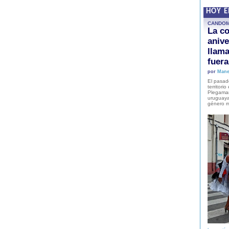
HOY 
CANDO
La co
anive
llam
fuer
por
Mane
El pasad
territori
Plegaman
uruguaya
género m