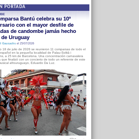
EN PORTADA
MBE
mparsa Bantú celebra su 10º
rsario con el mayor desfile de
adas de candombe jamás hecho
a de Uruguay
l Gausachs
el 25/07/2026
o 18 de julio de 2026 se reunieron 11 comparsas de todo el
o español en la pequeña localidad de Palau-Solità i
s, a 25 km de Barcelona. Una concentración carnavalera
 que finalizó con un concierto de todo un referente de este
usical afrouruguayo, Eduardo Da Luz.