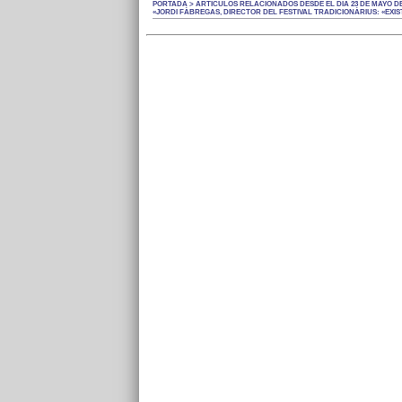
PORTADA > ARTÍCULOS RELACIONADOS DESDE EL DÍA 23 DE MAYO DE
«JORDI FÀBREGAS, DIRECTOR DEL FESTIVAL TRADICIONÀRIUS: «EXIS