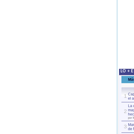
LO + 
Má
Cap
1
el 
La 
may
2
hec
por 
Mar
3
de 