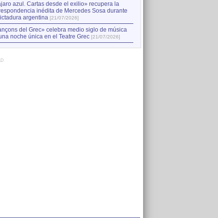
jaro azul. Cartas desde el exilio» recupera la
respondencia inédita de Mercedes Sosa durante
dictadura argentina
[21/07/2026]
nçons del Grec» celebra medio siglo de música
una noche única en el Teatre Grec
[21/07/2026]
AD