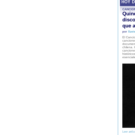
HOY 
CANCIO
Quinc
disco
que a
por
Xavie
El Cancio
cancione
document
chilena. 
canciones
histórico
esencial
Leer artíc