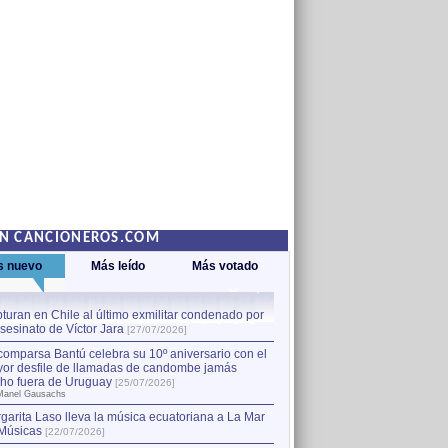
EN CANCIONEROS.COM
s nuevo
Más leído
Más votado
turan en Chile al último exmilitar condenado por
La comparsa Bantú celebra s
asesinato de Víctor Jara
mayor desfile de llamadas
1
[27/07/2026]
hecho fuera de Uruguay
[25
comparsa Bantú celebra su 10º aniversario con el
por Manel Gausachs
or desfile de llamadas de candombe jamás
Capturan en Chile al último
2
ho fuera de Uruguay
[25/07/2026]
el asesinato de Víctor Jara
[
Manel Gausachs
garita Laso lleva la música ecuatoriana a La Mar
Músicas
[22/07/2026]