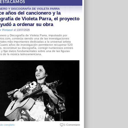
DESTACAMOS
NERO Y DISCOGRAFÍA DE VIOLETA PARRA
e años del cancionero y la
grafía de Violeta Parra, el proyecto
yudó a ordenar su obra
r Pintanel
el 13/07/2026
nero y Discografía de Violeta Parra, impulsado por
ros.com, continúa siendo una de las investigaciones
ales más importantes dedicadas a la universal artista
Cuatro años de investigación permitieron recuperar 520
, reconstruir su discografía, corregir numerosos errores
s y fijar datos fundamentales sobre una de las figuras
es de la música latinoamericana.
ulo completo
1 Comentario