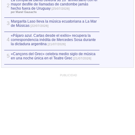
La comparsa Bantú celebra su 10º aniversario con el
mayor desfile de llamadas de candombe jamás
2
Capturan en Chile
2
hecho fuera de Uruguay
[25/07/2026]
el asesinato de Ví
por Manel Gausachs
Margarita Laso lleva la música ecuatoriana a La Mar
3
de Músicas
[22/07/2026]
«Pájaro azul. Cartas desde el exilio» recupera la
4
correspondencia inédita de Mercedes Sosa durante
la dictadura argentina
[21/07/2026]
«Cançons del Grec» celebra medio siglo de música
5
en una noche única en el Teatre Grec
[21/07/2026]
PUBLICIDAD