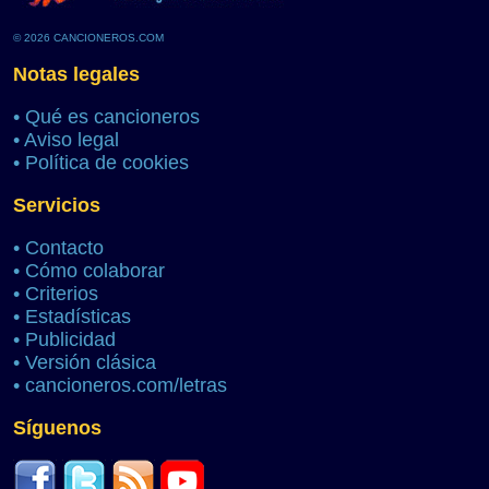
© 2026 CANCIONEROS.COM
Notas legales
•
Qué es cancioneros
•
Aviso legal
•
Política de cookies
Servicios
•
Contacto
•
Cómo colaborar
•
Criterios
•
Estadísticas
•
Publicidad
•
Versión clásica
•
cancioneros.com/letras
Síguenos