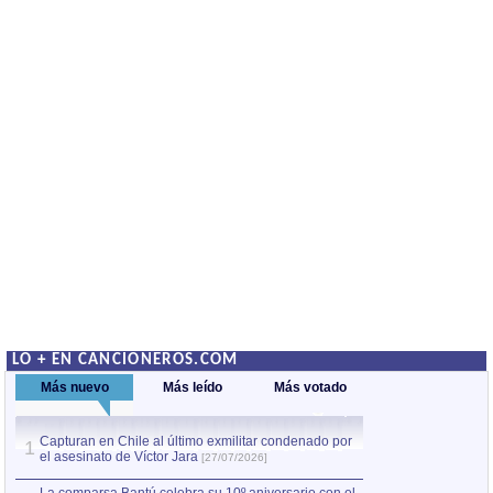
LO + EN CANCIONEROS.COM
Más nuevo
Más leído
Más votado
Capturan en Chile al último exmilitar condenado por
La comparsa Bantú
1
el asesinato de Víctor Jara
mayor desfile de
1
[27/07/2026]
hecho fuera de U
por Manel Gausachs