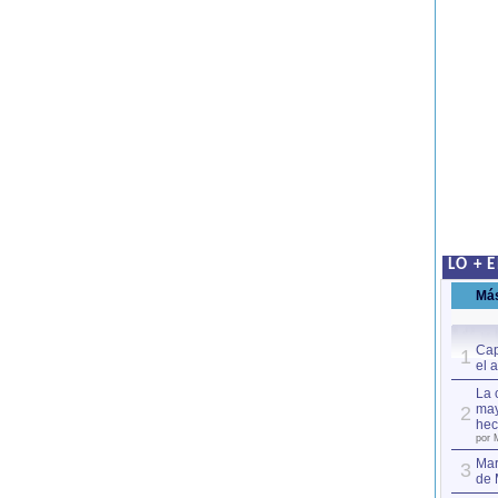
LO + 
Má
Cap
1
el 
La 
may
2
hec
por 
Mar
3
de 