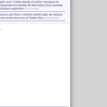
jaro azul. Cartas desde el exilio» recupera la
respondencia inédita de Mercedes Sosa durante
dictadura argentina
[21/07/2026]
nçons del Grec» celebra medio siglo de música
una noche única en el Teatre Grec
[21/07/2026]
AD