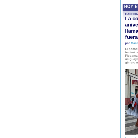
HOY 
CANDO
La co
anive
llam
fuer
por
Mane
El pasad
territori
Plegaman
uruguaya
género m