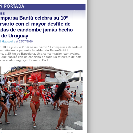
EN PORTADA
MBE
mparsa Bantú celebra su 10º
rsario con el mayor desfile de
adas de candombe jamás hecho
a de Uruguay
l Gausachs
el 25/07/2026
o 18 de julio de 2026 se reunieron 11 comparsas de todo el
o español en la pequeña localidad de Palau-Solità i
s, a 25 km de Barcelona. Una concentración carnavalera
 que finalizó con un concierto de todo un referente de este
usical afrouruguayo, Eduardo Da Luz.