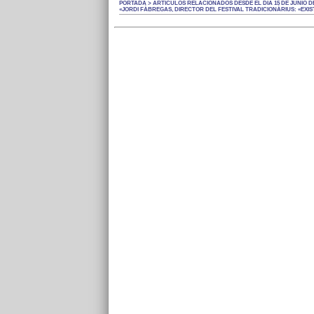
PORTADA > ARTÍCULOS RELACIONADOS DESDE EL DÍA 15 DE JUNIO DE
«JORDI FÀBREGAS, DIRECTOR DEL FESTIVAL TRADICIONÀRIUS: «EXIS