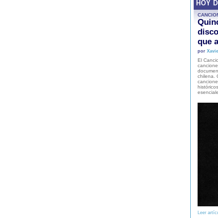
HOY 
CANCIO
Quinc
disco
que a
por
Xavie
El Cancio
cancione
document
chilena. 
canciones
histórico
esencial
Leer artíc