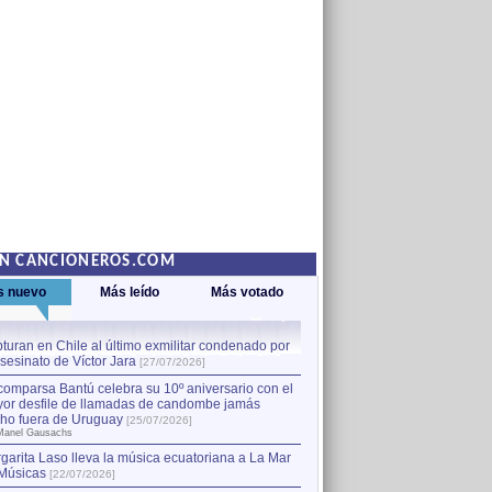
EN CANCIONEROS.COM
s nuevo
Más leído
Más votado
turan en Chile al último exmilitar condenado por
La comparsa Bantú celebra s
asesinato de Víctor Jara
mayor desfile de llamadas
1
[27/07/2026]
hecho fuera de Uruguay
[25
comparsa Bantú celebra su 10º aniversario con el
por Manel Gausachs
or desfile de llamadas de candombe jamás
Capturan en Chile al último
2
ho fuera de Uruguay
[25/07/2026]
el asesinato de Víctor Jara
[
Manel Gausachs
garita Laso lleva la música ecuatoriana a La Mar
Margarita Laso lleva la mús
3
Músicas
de Músicas
[22/07/2026]
[22/07/2026]