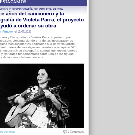
DESTACAMOS
NERO Y DISCOGRAFÍA DE VIOLETA PARRA
e años del cancionero y la
grafía de Violeta Parra, el proyecto
yudó a ordenar su obra
r Pintanel
el 13/07/2026
nero y Discografía de Violeta Parra, impulsado por
ros.com, continúa siendo una de las investigaciones
ales más importantes dedicadas a la universal artista
Cuatro años de investigación permitieron recuperar 520
, reconstruir su discografía, corregir numerosos errores
s y fijar datos fundamentales sobre una de las figuras
es de la música latinoamericana.
ulo completo
1 Comentario