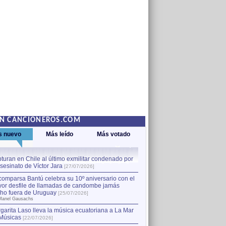
EN CANCIONEROS.COM
s nuevo
Más leído
Más votado
turan en Chile al último exmilitar condenado por
La comparsa Bantú celebra s
asesinato de Víctor Jara
mayor desfile de llamadas
1
[27/07/2026]
hecho fuera de Uruguay
[25
comparsa Bantú celebra su 10º aniversario con el
por Manel Gausachs
or desfile de llamadas de candombe jamás
Capturan en Chile al último
2
ho fuera de Uruguay
[25/07/2026]
el asesinato de Víctor Jara
[
Manel Gausachs
garita Laso lleva la música ecuatoriana a La Mar
Músicas
[22/07/2026]