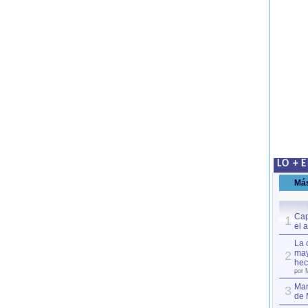
LO + 
Má
Cap
1
el 
La 
may
2
hec
por 
Mar
3
de 