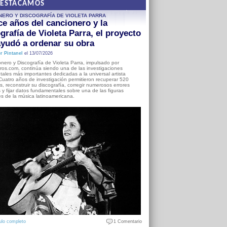
DESTACAMOS
NERO Y DISCOGRAFÍA DE VIOLETA PARRA
e años del cancionero y la
grafía de Violeta Parra, el proyecto
yudó a ordenar su obra
r Pintanel
el 13/07/2026
nero y Discografía de Violeta Parra, impulsado por
ros.com, continúa siendo una de las investigaciones
ales más importantes dedicadas a la universal artista
Cuatro años de investigación permitieron recuperar 520
, reconstruir su discografía, corregir numerosos errores
s y fijar datos fundamentales sobre una de las figuras
es de la música latinoamericana.
ulo completo
1 Comentario