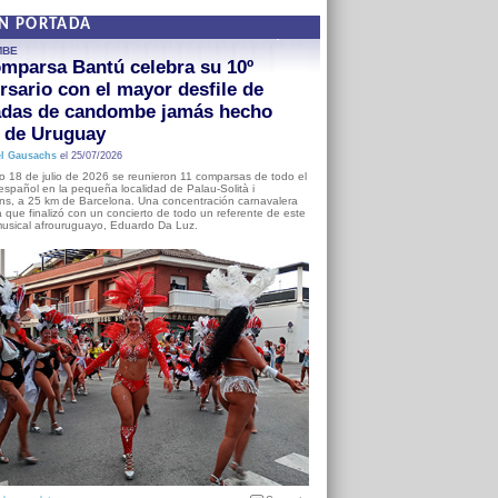
EN PORTADA
MBE
mparsa Bantú celebra su 10º
rsario con el mayor desfile de
adas de candombe jamás hecho
a de Uruguay
l Gausachs
el 25/07/2026
o 18 de julio de 2026 se reunieron 11 comparsas de todo el
o español en la pequeña localidad de Palau-Solità i
s, a 25 km de Barcelona. Una concentración carnavalera
 que finalizó con un concierto de todo un referente de este
usical afrouruguayo, Eduardo Da Luz.