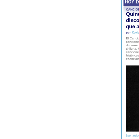
HOY 
CANCIO
Quinc
disco
que a
por
Xavie
El Cancio
cancione
document
chilena. 
canciones
histórico
esencial
Leer artíc