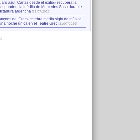
jaro azul. Cartas desde el exilio» recupera la
respondencia inédita de Mercedes Sosa durante
dictadura argentina
[21/07/2026]
nçons del Grec» celebra medio siglo de música
una noche única en el Teatre Grec
[21/07/2026]
AD