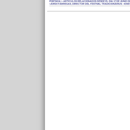
PORTADA > ARTÍCULOS RELACIONADOS DESDE EL DÍA 17 DE JUNIO DE
«JORDI FÀBREGAS, DIRECTOR DEL FESTIVAL TRADICIONÀRIUS: «EXIS