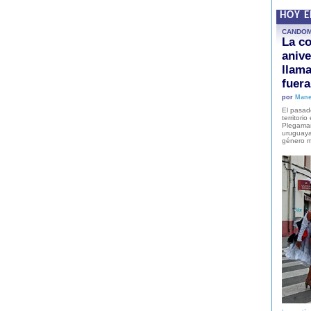
HOY 
CANDO
La co
anive
llam
fuer
por
Mane
El pasad
territori
Plegaman
uruguaya
género m