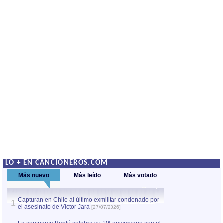
LO + EN CANCIONEROS.COM
Más nuevo
Más leído
Más votado
Capturan en Chile al último exmilitar condenado por
La comparsa Bantú
1
el asesinato de Víctor Jara
mayor desfile de
1
[27/07/2026]
hecho fuera de U
por Manel Gausachs