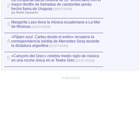
La comparsa Bantú celebra su 10º aniversario con el
mayor desfile de llamadas de candombe jamás
2
Capturan en Chile
2
hecho fuera de Uruguay
[25/07/2026]
el asesinato de Ví
por Manel Gausachs
Margarita Laso lleva la música ecuatoriana a La Mar
3
de Músicas
[22/07/2026]
«Pájaro azul. Cartas desde el exilio» recupera la
4
correspondencia inédita de Mercedes Sosa durante
la dictadura argentina
[21/07/2026]
«Cançons del Grec» celebra medio siglo de música
5
en una noche única en el Teatre Grec
[21/07/2026]
PUBLICIDAD