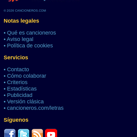
© 2026 CANCIONEROS.COM
Notas legales
•
Qué es cancioneros
•
Aviso legal
•
Política de cookies
Servicios
•
Contacto
•
Cómo colaborar
•
Criterios
•
Estadísticas
•
Publicidad
•
Versión clásica
•
cancioneros.com/letras
Síguenos