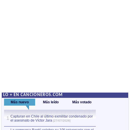
LO + EN CANCIONEROS.COM
Más nuevo
Más leído
Más votado
Capturan en Chile al último exmilitar condenado por
La comparsa Bantú
1
el asesinato de Víctor Jara
mayor desfile de
1
[27/07/2026]
hecho fuera de U
por Manel Gausachs