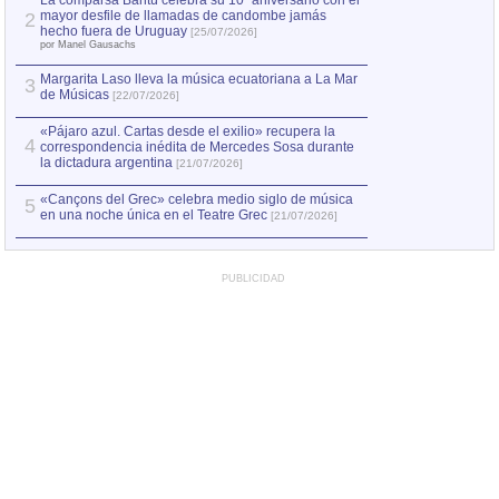
La comparsa Bantú celebra su 10º aniversario con el
mayor desfile de llamadas de candombe jamás
2
Capturan en Chile
2
hecho fuera de Uruguay
[25/07/2026]
el asesinato de Ví
por Manel Gausachs
Margarita Laso lleva la música ecuatoriana a La Mar
3
de Músicas
[22/07/2026]
«Pájaro azul. Cartas desde el exilio» recupera la
4
correspondencia inédita de Mercedes Sosa durante
la dictadura argentina
[21/07/2026]
«Cançons del Grec» celebra medio siglo de música
5
en una noche única en el Teatre Grec
[21/07/2026]
PUBLICIDAD