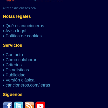
© 2026 CANCIONEROS.COM
Notas legales
•
Qué es cancioneros
•
Aviso legal
•
Política de cookies
Servicios
•
Contacto
•
Cómo colaborar
•
Criterios
•
Estadísticas
•
Publicidad
•
Versión clásica
•
cancioneros.com/letras
Síguenos