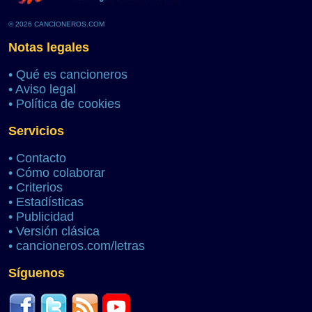
© 2026 CANCIONEROS.COM
Notas legales
•
Qué es cancioneros
•
Aviso legal
•
Política de cookies
Servicios
•
Contacto
•
Cómo colaborar
•
Criterios
•
Estadísticas
•
Publicidad
•
Versión clásica
•
cancioneros.com/letras
Síguenos