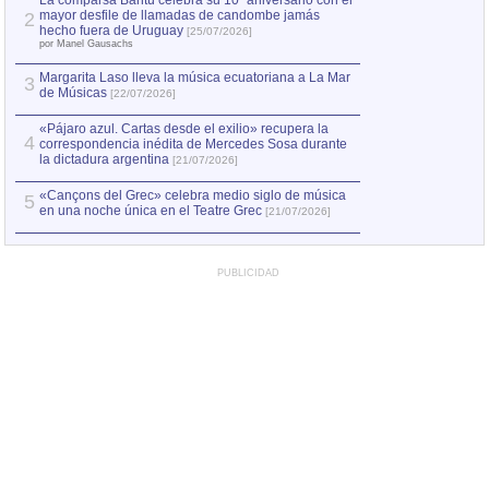
La comparsa Bantú celebra su 10º aniversario con el
mayor desfile de llamadas de candombe jamás
2
Capturan en Chile
2
hecho fuera de Uruguay
[25/07/2026]
el asesinato de Ví
por Manel Gausachs
Margarita Laso lleva la música ecuatoriana a La Mar
3
de Músicas
[22/07/2026]
«Pájaro azul. Cartas desde el exilio» recupera la
4
correspondencia inédita de Mercedes Sosa durante
la dictadura argentina
[21/07/2026]
«Cançons del Grec» celebra medio siglo de música
5
en una noche única en el Teatre Grec
[21/07/2026]
PUBLICIDAD