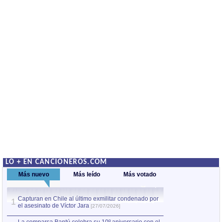
LO + EN CANCIONEROS.COM
Más nuevo
Más leído
Más votado
Capturan en Chile al último exmilitar condenado por
La comparsa Bantú
1
el asesinato de Víctor Jara
mayor desfile de
1
[27/07/2026]
hecho fuera de U
por Manel Gausachs