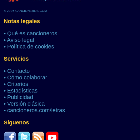
© 2026 CANCIONEROS.COM
Notas legales
•
Qué es cancioneros
•
Aviso legal
•
Política de cookies
Servicios
•
Contacto
•
Cómo colaborar
•
Criterios
•
Estadísticas
•
Publicidad
•
Versión clásica
•
cancioneros.com/letras
Síguenos