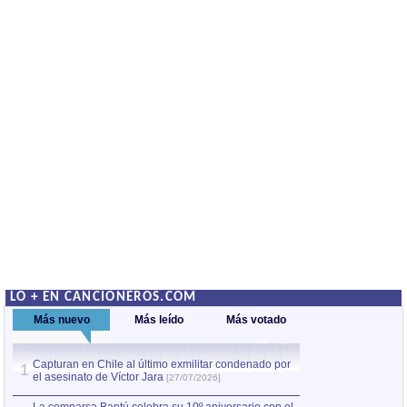
LO + EN CANCIONEROS.COM
Más nuevo
Más leído
Más votado
Capturan en Chile al último exmilitar condenado por
La comparsa Bantú
1
el asesinato de Víctor Jara
mayor desfile de
1
[27/07/2026]
hecho fuera de U
por Manel Gausachs