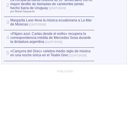
La comparsa Bantú celebra su 10º aniversario con el
mayor desfile de llamadas de candombe jamás
2
Capturan en Chile
2
hecho fuera de Uruguay
[25/07/2026]
el asesinato de Ví
por Manel Gausachs
Margarita Laso lleva la música ecuatoriana a La Mar
3
de Músicas
[22/07/2026]
«Pájaro azul. Cartas desde el exilio» recupera la
4
correspondencia inédita de Mercedes Sosa durante
la dictadura argentina
[21/07/2026]
«Cançons del Grec» celebra medio siglo de música
5
en una noche única en el Teatre Grec
[21/07/2026]
PUBLICIDAD