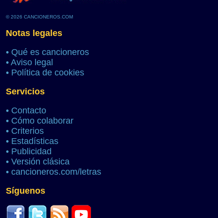
© 2026 CANCIONEROS.COM
Notas legales
•
Qué es cancioneros
•
Aviso legal
•
Política de cookies
Servicios
•
Contacto
•
Cómo colaborar
•
Criterios
•
Estadísticas
•
Publicidad
•
Versión clásica
•
cancioneros.com/letras
Síguenos