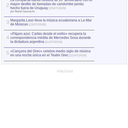
La comparsa Bantú celebra su 10º aniversario con el
mayor desfile de llamadas de candombe jamás
2
Capturan en Chile
2
hecho fuera de Uruguay
[25/07/2026]
el asesinato de Ví
por Manel Gausachs
Margarita Laso lleva la música ecuatoriana a La Mar
3
de Músicas
[22/07/2026]
«Pájaro azul. Cartas desde el exilio» recupera la
4
correspondencia inédita de Mercedes Sosa durante
la dictadura argentina
[21/07/2026]
«Cançons del Grec» celebra medio siglo de música
5
en una noche única en el Teatre Grec
[21/07/2026]
PUBLICIDAD