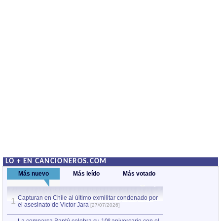
LO + EN CANCIONEROS.COM
Más nuevo
Más leído
Más votado
Capturan en Chile al último exmilitar condenado por
La comparsa Bantú
1
el asesinato de Víctor Jara
mayor desfile de
1
[27/07/2026]
hecho fuera de U
por Manel Gausachs