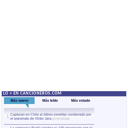
LO + EN CANCIONEROS.COM
Más nuevo
Más leído
Más votado
Capturan en Chile al último exmilitar condenado por
La comparsa Bantú
1
el asesinato de Víctor Jara
mayor desfile de
1
[27/07/2026]
hecho fuera de U
por Manel Gausachs