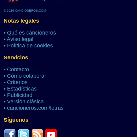
© 2026 CANCIONEROS.COM
Notas legales
•
Qué es cancioneros
•
Aviso legal
•
Política de cookies
Servicios
•
Contacto
•
Cómo colaborar
•
Criterios
•
Estadísticas
•
Publicidad
•
Versión clásica
•
cancioneros.com/letras
Síguenos