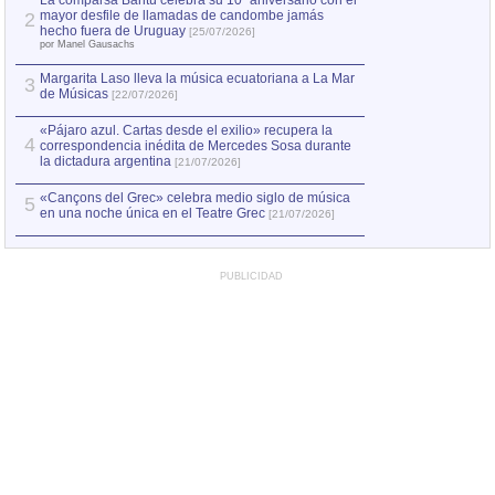
La comparsa Bantú celebra su 10º aniversario con el
mayor desfile de llamadas de candombe jamás
2
Capturan en Chile
2
hecho fuera de Uruguay
[25/07/2026]
el asesinato de Ví
por Manel Gausachs
Margarita Laso lleva la música ecuatoriana a La Mar
Margarita Laso ll
3
3
de Músicas
de Músicas
[22/07/2026]
[22/07
«Pájaro azul. Cartas desde el exilio» recupera la
4
correspondencia inédita de Mercedes Sosa durante
la dictadura argentina
[21/07/2026]
«Cançons del Grec» celebra medio siglo de música
5
en una noche única en el Teatre Grec
[21/07/2026]
PUBLICIDAD