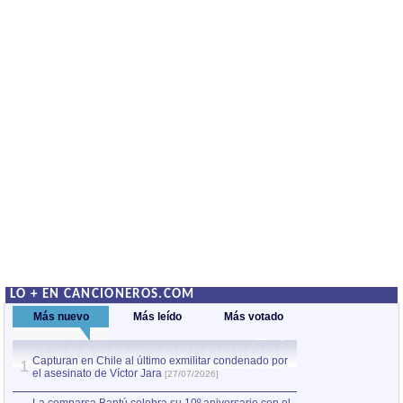
LO + EN CANCIONEROS.COM
Más nuevo
Más leído
Más votado
Capturan en Chile al último exmilitar condenado por
La comparsa Bantú
1
el asesinato de Víctor Jara
mayor desfile de
1
[27/07/2026]
hecho fuera de U
por Manel Gausachs