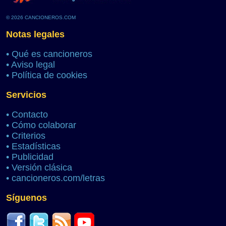
© 2026 CANCIONEROS.COM
Notas legales
•
Qué es cancioneros
•
Aviso legal
•
Política de cookies
Servicios
•
Contacto
•
Cómo colaborar
•
Criterios
•
Estadísticas
•
Publicidad
•
Versión clásica
•
cancioneros.com/letras
Síguenos