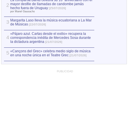
La comparsa Bantú celebra su 10º aniversario con el
mayor desfile de llamadas de candombe jamás
2
Capturan en Chile
2
hecho fuera de Uruguay
[25/07/2026]
el asesinato de Ví
por Manel Gausachs
Margarita Laso lleva la música ecuatoriana a La Mar
3
de Músicas
[22/07/2026]
«Pájaro azul. Cartas desde el exilio» recupera la
4
correspondencia inédita de Mercedes Sosa durante
la dictadura argentina
[21/07/2026]
«Cançons del Grec» celebra medio siglo de música
5
en una noche única en el Teatre Grec
[21/07/2026]
PUBLICIDAD