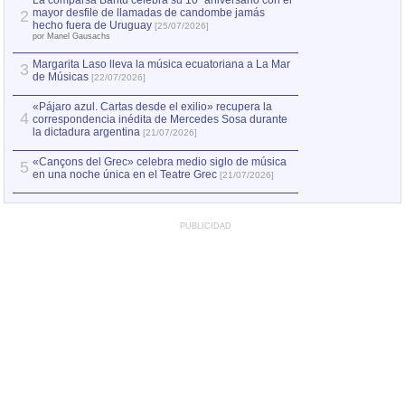
La comparsa Bantú celebra su 10º aniversario con el
mayor desfile de llamadas de candombe jamás
2
Capturan en Chile
2
hecho fuera de Uruguay
[25/07/2026]
el asesinato de Ví
por Manel Gausachs
Margarita Laso lleva la música ecuatoriana a La Mar
3
de Músicas
[22/07/2026]
«Pájaro azul. Cartas desde el exilio» recupera la
4
correspondencia inédita de Mercedes Sosa durante
la dictadura argentina
[21/07/2026]
«Cançons del Grec» celebra medio siglo de música
5
en una noche única en el Teatre Grec
[21/07/2026]
PUBLICIDAD