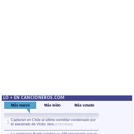
LO + EN CANCIONEROS.COM
Más nuevo
Más leído
Más votado
Capturan en Chile al último exmilitar condenado por
La comparsa Bantú
1
el asesinato de Víctor Jara
mayor desfile de
1
[27/07/2026]
hecho fuera de U
por Manel Gausachs