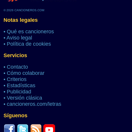
© 2026 CANCIONEROS.COM
Notas legales
•
Qué es cancioneros
•
Aviso legal
•
Política de cookies
Servicios
•
Contacto
•
Cómo colaborar
•
Criterios
•
Estadísticas
•
Publicidad
•
Versión clásica
•
cancioneros.com/letras
Síguenos