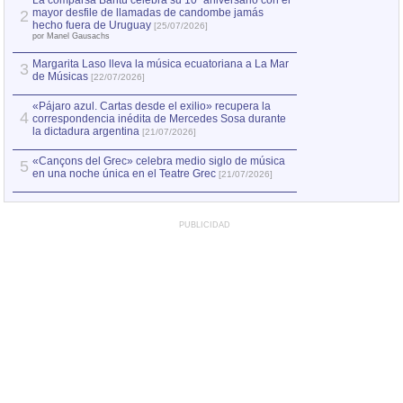
La comparsa Bantú celebra su 10º aniversario con el
mayor desfile de llamadas de candombe jamás
2
Capturan en Chile
2
hecho fuera de Uruguay
[25/07/2026]
el asesinato de Ví
por Manel Gausachs
Margarita Laso lleva la música ecuatoriana a La Mar
3
de Músicas
[22/07/2026]
«Pájaro azul. Cartas desde el exilio» recupera la
4
correspondencia inédita de Mercedes Sosa durante
la dictadura argentina
[21/07/2026]
«Cançons del Grec» celebra medio siglo de música
5
en una noche única en el Teatre Grec
[21/07/2026]
PUBLICIDAD