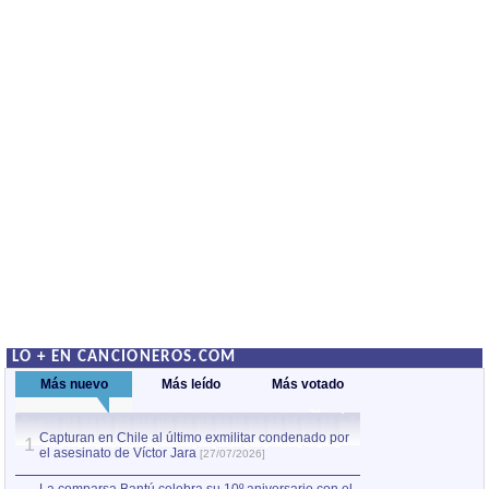
LO + EN CANCIONEROS.COM
Más nuevo
Más leído
Más votado
Capturan en Chile al último exmilitar condenado por
La comparsa Bantú
1
el asesinato de Víctor Jara
mayor desfile de
1
[27/07/2026]
hecho fuera de U
por Manel Gausachs