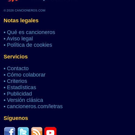
© 2026 CANCIONEROS.COM
Notas legales
•
Qué es cancioneros
•
Aviso legal
•
Política de cookies
Servicios
•
Contacto
•
Cómo colaborar
•
Criterios
•
Estadísticas
•
Publicidad
•
Versión clásica
•
cancioneros.com/letras
Síguenos