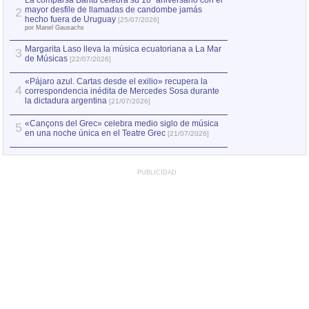
La comparsa Bantú celebra su 10º aniversario con el
mayor desfile de llamadas de candombe jamás
2
Capturan en Chile
2
hecho fuera de Uruguay
[25/07/2026]
el asesinato de Ví
por Manel Gausachs
Margarita Laso lleva la música ecuatoriana a La Mar
3
de Músicas
[22/07/2026]
«Pájaro azul. Cartas desde el exilio» recupera la
4
correspondencia inédita de Mercedes Sosa durante
la dictadura argentina
[21/07/2026]
«Cançons del Grec» celebra medio siglo de música
5
en una noche única en el Teatre Grec
[21/07/2026]
PUBLICIDAD