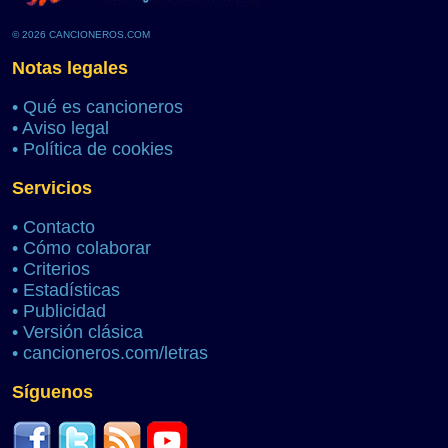
© 2026 CANCIONEROS.COM
Notas legales
•
Qué es cancioneros
•
Aviso legal
•
Política de cookies
Servicios
•
Contacto
•
Cómo colaborar
•
Criterios
•
Estadísticas
•
Publicidad
•
Versión clásica
•
cancioneros.com/letras
Síguenos