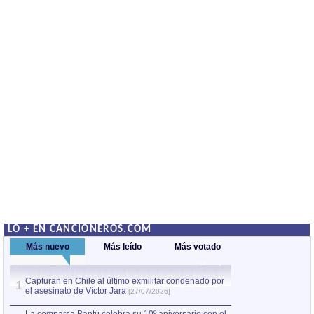
LO + EN CANCIONEROS.COM
Más nuevo
Más leído
Más votado
Capturan en Chile al último exmilitar condenado por
La comparsa Bantú
1
el asesinato de Víctor Jara
mayor desfile de
1
[27/07/2026]
hecho fuera de U
por Manel Gausachs