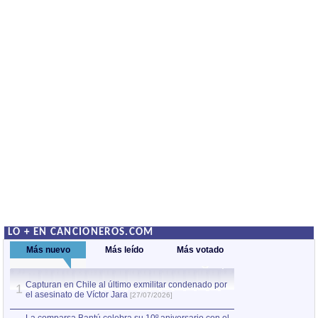
LO + EN CANCIONEROS.COM
Más nuevo
Más leído
Más votado
Capturan en Chile al último exmilitar condenado por
Capturan en Chile
1
1
el asesinato de Víctor Jara
el asesinato de Ví
[27/07/2026]