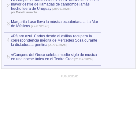
La comparsa Bantú celebra su 10º aniversario con el
mayor desfile de llamadas de candombe jamás
2
hecho fuera de Uruguay
[25/07/2026]
por Manel Gausachs
Margarita Laso lleva la música ecuatoriana a La Mar
3
de Músicas
[22/07/2026]
«Pájaro azul. Cartas desde el exilio» recupera la
4
correspondencia inédita de Mercedes Sosa durante
la dictadura argentina
[21/07/2026]
«Cançons del Grec» celebra medio siglo de música
5
en una noche única en el Teatre Grec
[21/07/2026]
PUBLICIDAD