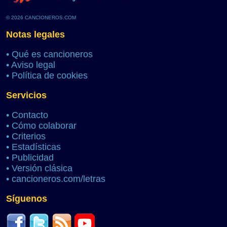
© 2026 CANCIONEROS.COM
Notas legales
•
Qué es cancioneros
•
Aviso legal
•
Política de cookies
Servicios
•
Contacto
•
Cómo colaborar
•
Criterios
•
Estadísticas
•
Publicidad
•
Versión clásica
•
cancioneros.com/letras
Síguenos