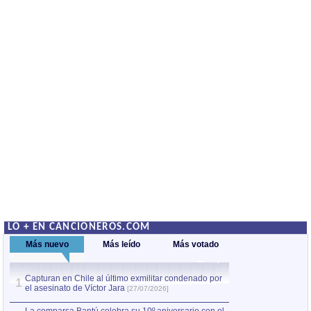
LO + EN CANCIONEROS.COM
Más nuevo
Más leído
Más votado
Capturan en Chile al último exmilitar condenado por
Capturan en Chile
1
1
el asesinato de Víctor Jara
el asesinato de Ví
[27/07/2026]