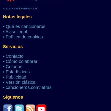
© 2026 CANCIONEROS.COM
Notas legales
•
Qué es cancioneros
•
Aviso legal
•
Política de cookies
Servicios
•
Contacto
•
Cómo colaborar
•
Criterios
•
Estadísticas
•
Publicidad
•
Versión clásica
•
cancioneros.com/letras
Síguenos