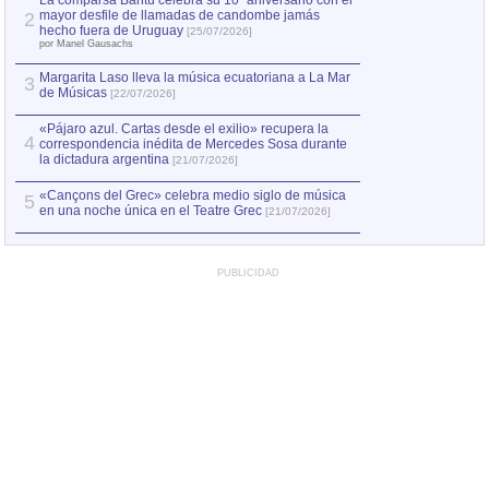
La comparsa Bantú celebra su 10º aniversario con el
mayor desfile de llamadas de candombe jamás
2
hecho fuera de Uruguay
[25/07/2026]
por Manel Gausachs
Margarita Laso lleva la música ecuatoriana a La Mar
3
de Músicas
[22/07/2026]
«Pájaro azul. Cartas desde el exilio» recupera la
4
correspondencia inédita de Mercedes Sosa durante
la dictadura argentina
[21/07/2026]
«Cançons del Grec» celebra medio siglo de música
5
en una noche única en el Teatre Grec
[21/07/2026]
PUBLICIDAD