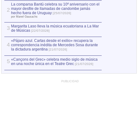
por Manel Gausachs
La comparsa Bantú celebra su 10º aniversario con el
mayor desfile de llamadas de candombe jamás
2
Capturan en Chile
2
hecho fuera de Uruguay
[25/07/2026]
el asesinato de Ví
por Manel Gausachs
Margarita Laso lleva la música ecuatoriana a La Mar
3
de Músicas
[22/07/2026]
«Pájaro azul. Cartas desde el exilio» recupera la
4
correspondencia inédita de Mercedes Sosa durante
la dictadura argentina
[21/07/2026]
«Cançons del Grec» celebra medio siglo de música
5
en una noche única en el Teatre Grec
[21/07/2026]
PUBLICIDAD