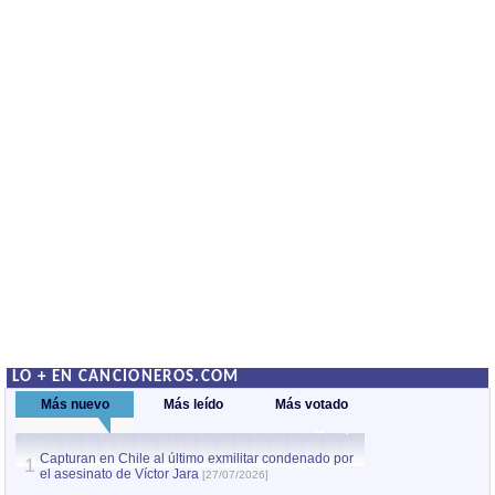
LO + EN CANCIONEROS.COM
Más nuevo
Más leído
Más votado
Capturan en Chile al último exmilitar condenado por
La comparsa Bantú
1
el asesinato de Víctor Jara
mayor desfile de
1
[27/07/2026]
hecho fuera de U