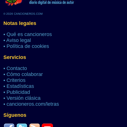
© 2026 CANCIONEROS.COM
Notas legales
•
Qué es cancioneros
•
Aviso legal
•
Política de cookies
Servicios
•
Contacto
•
Cómo colaborar
•
Criterios
•
Estadísticas
•
Publicidad
•
Versión clásica
•
cancioneros.com/letras
Síguenos