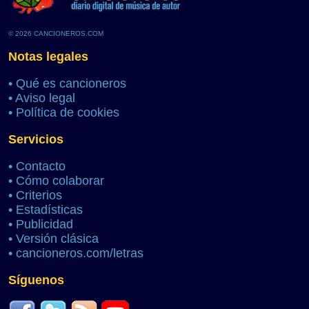
© 2026 CANCIONEROS.COM
Notas legales
•
Qué es cancioneros
•
Aviso legal
•
Política de cookies
Servicios
•
Contacto
•
Cómo colaborar
•
Criterios
•
Estadísticas
•
Publicidad
•
Versión clásica
•
cancioneros.com/letras
Síguenos