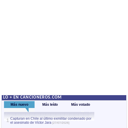
LO + EN CANCIONEROS.COM
Más nuevo
Más leído
Más votado
Capturan en Chile al último exmilitar condenado por
La comparsa Bantú
1
el asesinato de Víctor Jara
mayor desfile de
1
[27/07/2026]
hecho fuera de U