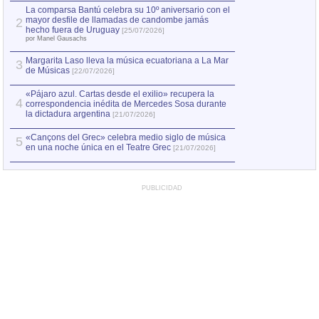
por Manel Gausachs
La comparsa Bantú celebra su 10º aniversario con el
mayor desfile de llamadas de candombe jamás
2
Capturan en Chile
2
hecho fuera de Uruguay
[25/07/2026]
el asesinato de Ví
por Manel Gausachs
Margarita Laso lleva la música ecuatoriana a La Mar
Margarita Laso ll
3
3
de Músicas
de Músicas
[22/07/2026]
[22/07
«Pájaro azul. Cartas desde el exilio» recupera la
4
correspondencia inédita de Mercedes Sosa durante
la dictadura argentina
[21/07/2026]
«Cançons del Grec» celebra medio siglo de música
5
en una noche única en el Teatre Grec
[21/07/2026]
PUBLICIDAD