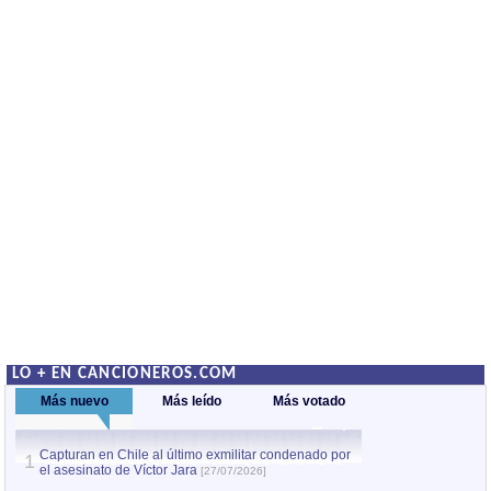
LO + EN CANCIONEROS.COM
Más nuevo
Más leído
Más votado
Capturan en Chile al último exmilitar condenado por
La comparsa Bantú
1
el asesinato de Víctor Jara
mayor desfile de
1
[27/07/2026]
hecho fuera de U