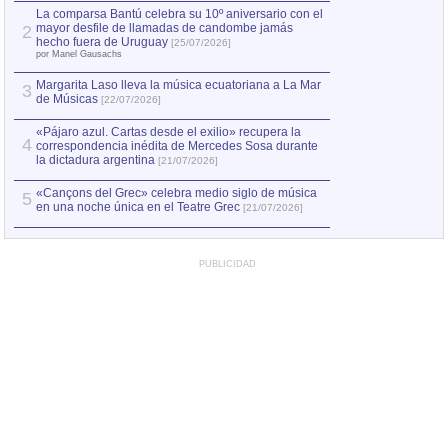
por Manel Gausachs
La comparsa Bantú celebra su 10º aniversario con el
mayor desfile de llamadas de candombe jamás
2
Capturan en Chile
2
hecho fuera de Uruguay
[25/07/2026]
el asesinato de Ví
por Manel Gausachs
Margarita Laso lleva la música ecuatoriana a La Mar
3
de Músicas
[22/07/2026]
«Pájaro azul. Cartas desde el exilio» recupera la
4
correspondencia inédita de Mercedes Sosa durante
la dictadura argentina
[21/07/2026]
«Cançons del Grec» celebra medio siglo de música
5
en una noche única en el Teatre Grec
[21/07/2026]
PUBLICIDAD