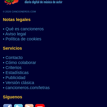
© 2026 CANCIONEROS.COM
Notas legales
•
Qué es cancioneros
•
Aviso legal
•
Política de cookies
Servicios
•
Contacto
•
Cómo colaborar
•
Criterios
•
Estadísticas
•
Publicidad
•
Versión clásica
•
cancioneros.com/letras
Síguenos