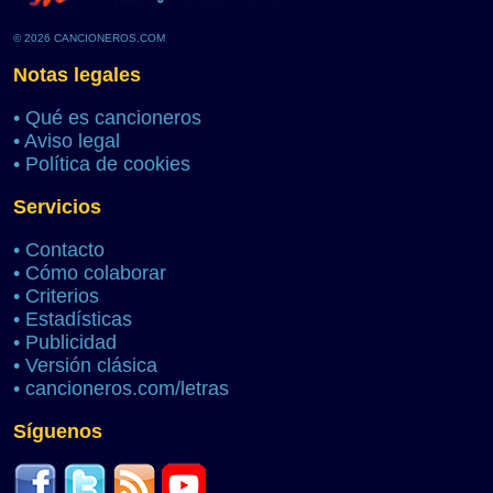
© 2026 CANCIONEROS.COM
Notas legales
•
Qué es cancioneros
•
Aviso legal
•
Política de cookies
Servicios
•
Contacto
•
Cómo colaborar
•
Criterios
•
Estadísticas
•
Publicidad
•
Versión clásica
•
cancioneros.com/letras
Síguenos