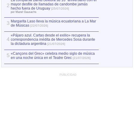
La comparsa Bantú celebra su 10º aniversario con el
mayor desfile de llamadas de candombe jamás
2
Capturan en Chile
2
hecho fuera de Uruguay
[25/07/2026]
el asesinato de Ví
por Manel Gausachs
Margarita Laso lleva la música ecuatoriana a La Mar
3
de Músicas
[22/07/2026]
«Pájaro azul. Cartas desde el exilio» recupera la
4
correspondencia inédita de Mercedes Sosa durante
la dictadura argentina
[21/07/2026]
«Cançons del Grec» celebra medio siglo de música
5
en una noche única en el Teatre Grec
[21/07/2026]
PUBLICIDAD