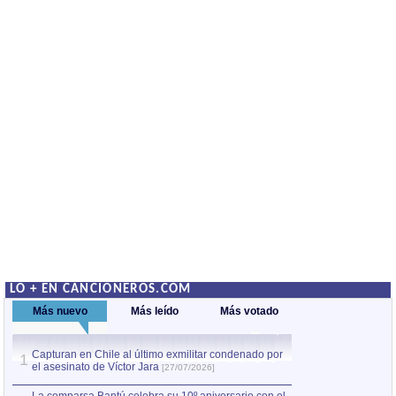
LO + EN CANCIONEROS.COM
Más nuevo
Más leído
Más votado
Capturan en Chile al último exmilitar condenado por
La comparsa Bantú
1
el asesinato de Víctor Jara
mayor desfile de
1
[27/07/2026]
hecho fuera de U
por Manel Gausachs