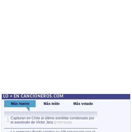
LO + EN CANCIONEROS.COM
Más nuevo
Más leído
Más votado
Capturan en Chile al último exmilitar condenado por
La comparsa Bantú
1
el asesinato de Víctor Jara
mayor desfile de
1
[27/07/2026]
hecho fuera de U
por Manel Gausachs