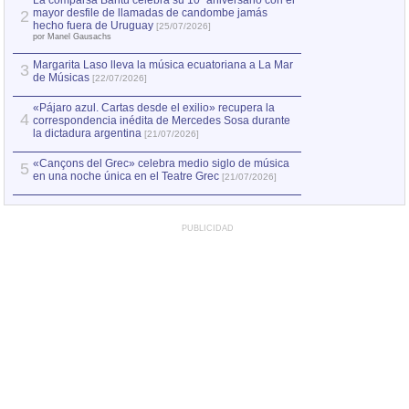
La comparsa Bantú celebra su 10º aniversario con el
mayor desfile de llamadas de candombe jamás
2
Capturan en Chile
2
hecho fuera de Uruguay
[25/07/2026]
el asesinato de Ví
por Manel Gausachs
Margarita Laso lleva la música ecuatoriana a La Mar
3
de Músicas
[22/07/2026]
«Pájaro azul. Cartas desde el exilio» recupera la
4
correspondencia inédita de Mercedes Sosa durante
la dictadura argentina
[21/07/2026]
«Cançons del Grec» celebra medio siglo de música
5
en una noche única en el Teatre Grec
[21/07/2026]
PUBLICIDAD