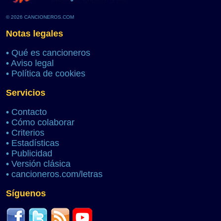
© 2026 CANCIONEROS.COM
Notas legales
•
Qué es cancioneros
•
Aviso legal
•
Política de cookies
Servicios
•
Contacto
•
Cómo colaborar
•
Criterios
•
Estadísticas
•
Publicidad
•
Versión clásica
•
cancioneros.com/letras
Síguenos