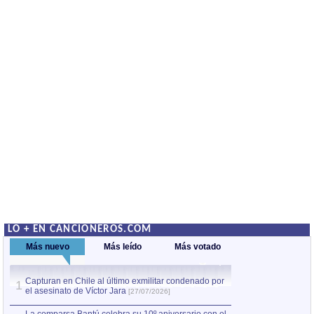
LO + EN CANCIONEROS.COM
Más nuevo
Más leído
Más votado
Capturan en Chile al último exmilitar condenado por
La comparsa Bantú
1
el asesinato de Víctor Jara
mayor desfile de
1
[27/07/2026]
hecho fuera de U
por Manel Gausachs