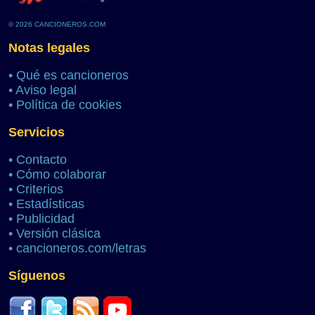
© 2026 CANCIONEROS.COM
Notas legales
•
Qué es cancioneros
•
Aviso legal
•
Política de cookies
Servicios
•
Contacto
•
Cómo colaborar
•
Criterios
•
Estadísticas
•
Publicidad
•
Versión clásica
•
cancioneros.com/letras
Síguenos