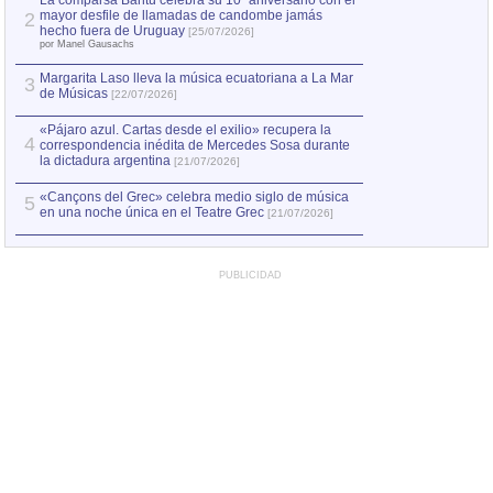
La comparsa Bantú celebra su 10º aniversario con el
mayor desfile de llamadas de candombe jamás
2
Capturan en Chile
2
hecho fuera de Uruguay
[25/07/2026]
el asesinato de Ví
por Manel Gausachs
Margarita Laso lleva la música ecuatoriana a La Mar
3
de Músicas
[22/07/2026]
«Pájaro azul. Cartas desde el exilio» recupera la
4
correspondencia inédita de Mercedes Sosa durante
la dictadura argentina
[21/07/2026]
«Cançons del Grec» celebra medio siglo de música
5
en una noche única en el Teatre Grec
[21/07/2026]
PUBLICIDAD