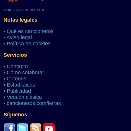
© 2026 CANCIONEROS.COM
Notas legales
•
Qué es cancioneros
•
Aviso legal
•
Política de cookies
Servicios
•
Contacto
•
Cómo colaborar
•
Criterios
•
Estadísticas
•
Publicidad
•
Versión clásica
•
cancioneros.com/letras
Síguenos