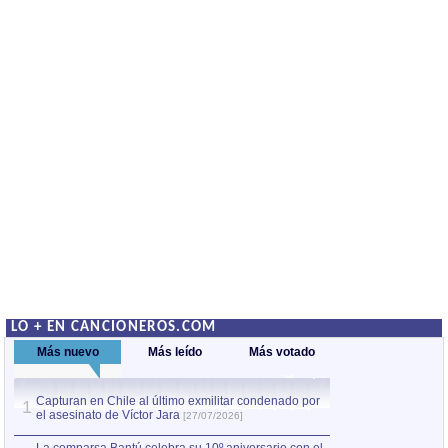
LO + EN CANCIONEROS.COM
Más nuevo
Más leído
Más votado
Capturan en Chile al último exmilitar condenado por
La comparsa Bantú
1
el asesinato de Víctor Jara
mayor desfile de
1
[27/07/2026]
hecho fuera de U
por Manel Gausachs