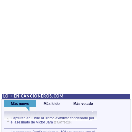
LO + EN CANCIONEROS.COM
Más nuevo
Más leído
Más votado
Capturan en Chile al último exmilitar condenado por
La comparsa Bantú
1
el asesinato de Víctor Jara
mayor desfile de
1
[27/07/2026]
hecho fuera de U
por Manel Gausachs