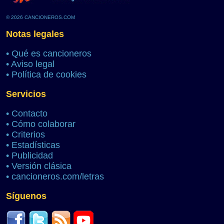
© 2026 CANCIONEROS.COM
Notas legales
•
Qué es cancioneros
•
Aviso legal
•
Política de cookies
Servicios
•
Contacto
•
Cómo colaborar
•
Criterios
•
Estadísticas
•
Publicidad
•
Versión clásica
•
cancioneros.com/letras
Síguenos