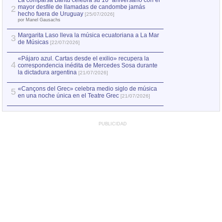
La comparsa Bantú celebra su 10º aniversario con el
mayor desfile de llamadas de candombe jamás
2
Capturan en Chile
2
hecho fuera de Uruguay
[25/07/2026]
el asesinato de Ví
por Manel Gausachs
Margarita Laso lleva la música ecuatoriana a La Mar
3
de Músicas
[22/07/2026]
«Pájaro azul. Cartas desde el exilio» recupera la
4
correspondencia inédita de Mercedes Sosa durante
la dictadura argentina
[21/07/2026]
«Cançons del Grec» celebra medio siglo de música
5
en una noche única en el Teatre Grec
[21/07/2026]
PUBLICIDAD