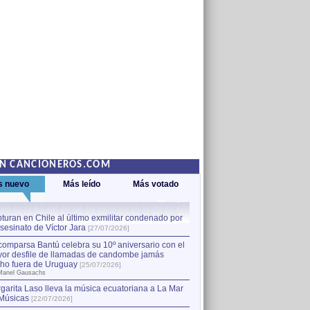
EN CANCIONEROS.COM
s nuevo
Más leído
Más votado
turan en Chile al último exmilitar condenado por
La comparsa Bantú celebra s
asesinato de Víctor Jara
mayor desfile de llamadas
1
[27/07/2026]
hecho fuera de Uruguay
[25
comparsa Bantú celebra su 10º aniversario con el
por Manel Gausachs
or desfile de llamadas de candombe jamás
Capturan en Chile al último
2
ho fuera de Uruguay
[25/07/2026]
el asesinato de Víctor Jara
[
Manel Gausachs
garita Laso lleva la música ecuatoriana a La Mar
Margarita Laso lleva la mús
3
Músicas
de Músicas
[22/07/2026]
[22/07/2026]