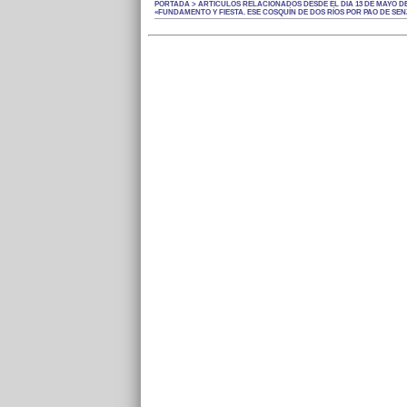
PORTADA > ARTÍCULOS RELACIONADOS DESDE EL DÍA 13 DE MAYO DE
«FUNDAMENTO Y FIESTA. ESE COSQUÍN DE DOS RÍOS POR PAO DE SEN