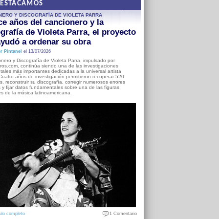
DESTACAMOS
NERO Y DISCOGRAFÍA DE VIOLETA PARRA
e años del cancionero y la
grafía de Violeta Parra, el proyecto
yudó a ordenar su obra
r Pintanel
el 13/07/2026
nero y Discografía de Violeta Parra, impulsado por
ros.com, continúa siendo una de las investigaciones
ales más importantes dedicadas a la universal artista
Cuatro años de investigación permitieron recuperar 520
, reconstruir su discografía, corregir numerosos errores
s y fijar datos fundamentales sobre una de las figuras
es de la música latinoamericana.
ulo completo
1 Comentario