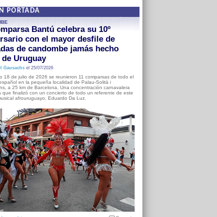
EN PORTADA
MBE
mparsa Bantú celebra su 10º
rsario con el mayor desfile de
adas de candombe jamás hecho
a de Uruguay
l Gausachs
el 25/07/2026
o 18 de julio de 2026 se reunieron 11 comparsas de todo el
o español en la pequeña localidad de Palau-Solità i
s, a 25 km de Barcelona. Una concentración carnavalera
 que finalizó con un concierto de todo un referente de este
usical afrouruguayo, Eduardo Da Luz.