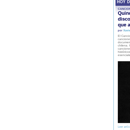
HOY 
CANCIO
Quinc
disco
que a
por
Xavie
El Cancio
cancione
document
chilena. 
canciones
histórico
esencial
Leer artíc