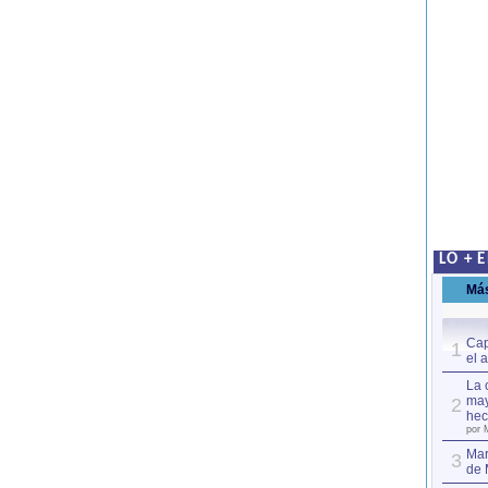
LO + 
Má
Cap
1
el 
La 
may
2
hec
por 
Mar
3
de 