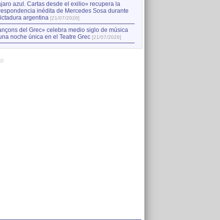
jaro azul. Cartas desde el exilio» recupera la
respondencia inédita de Mercedes Sosa durante
dictadura argentina
[21/07/2026]
nçons del Grec» celebra medio siglo de música
una noche única en el Teatre Grec
[21/07/2026]
AD