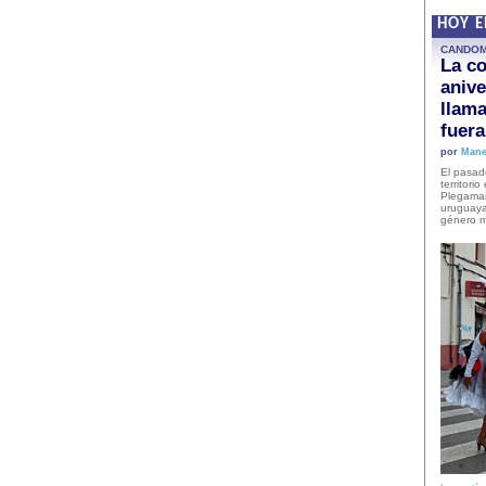
HOY 
CANDO
La co
anive
llam
fuer
por
Mane
El pasad
territori
Plegaman
uruguaya
género m