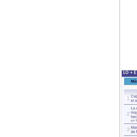
LO + 
Má
Cap
1
el 
La 
may
2
hec
por 
Mar
3
de 