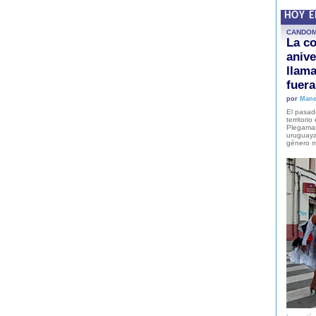
HOY 
CANDO
La co
anive
llam
fuer
por
Mane
El pasad
territori
Plegaman
uruguaya
género m