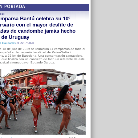
EN PORTADA
MBE
mparsa Bantú celebra su 10º
rsario con el mayor desfile de
adas de candombe jamás hecho
a de Uruguay
l Gausachs
el 25/07/2026
o 18 de julio de 2026 se reunieron 11 comparsas de todo el
o español en la pequeña localidad de Palau-Solità i
s, a 25 km de Barcelona. Una concentración carnavalera
 que finalizó con un concierto de todo un referente de este
usical afrouruguayo, Eduardo Da Luz.