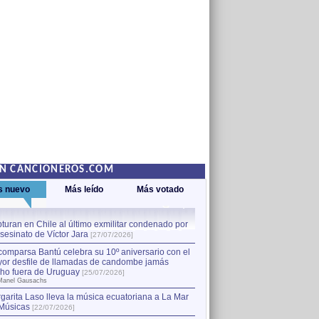
EN CANCIONEROS.COM
s nuevo
Más leído
Más votado
turan en Chile al último exmilitar condenado por
La comparsa Bantú celebra s
asesinato de Víctor Jara
mayor desfile de llamadas
1
[27/07/2026]
hecho fuera de Uruguay
[25
comparsa Bantú celebra su 10º aniversario con el
por Manel Gausachs
or desfile de llamadas de candombe jamás
Capturan en Chile al último
2
ho fuera de Uruguay
[25/07/2026]
el asesinato de Víctor Jara
[
Manel Gausachs
garita Laso lleva la música ecuatoriana a La Mar
Margarita Laso lleva la mús
3
Músicas
de Músicas
[22/07/2026]
[22/07/2026]