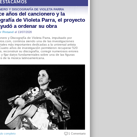
DESTACAMOS
NERO Y DISCOGRAFÍA DE VIOLETA PARRA
e años del cancionero y la
grafía de Violeta Parra, el proyecto
yudó a ordenar su obra
r Pintanel
el 13/07/2026
nero y Discografía de Violeta Parra, impulsado por
ros.com, continúa siendo una de las investigaciones
ales más importantes dedicadas a la universal artista
Cuatro años de investigación permitieron recuperar 520
, reconstruir su discografía, corregir numerosos errores
s y fijar datos fundamentales sobre una de las figuras
es de la música latinoamericana.
ulo completo
1 Comentario