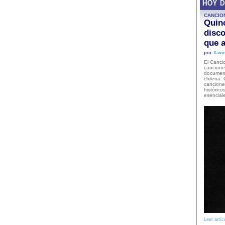
HOY 
CANCIO
Quinc
disco
que a
por
Xavie
El Cancio
cancione
document
chilena. 
canciones
histórico
esencial
Leer artíc