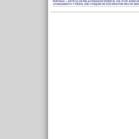
PORTADA > ARTÍCULOS RELACIONADOS DESDE EL DÍA 27 DE JUNIO DE
«FUNDAMENTO Y FIESTA. ESE COSQUÍN DE DOS RÍOS POR PAO DE SEN