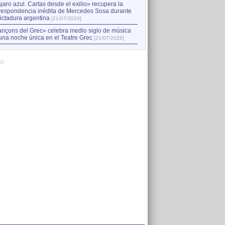
jaro azul. Cartas desde el exilio» recupera la
respondencia inédita de Mercedes Sosa durante
dictadura argentina
[21/07/2026]
nçons del Grec» celebra medio siglo de música
una noche única en el Teatre Grec
[21/07/2026]
AD