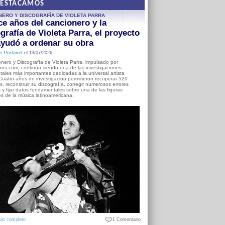
DESTACAMOS
NERO Y DISCOGRAFÍA DE VIOLETA PARRA
e años del cancionero y la
grafía de Violeta Parra, el proyecto
yudó a ordenar su obra
r Pintanel
el 13/07/2026
nero y Discografía de Violeta Parra, impulsado por
ros.com, continúa siendo una de las investigaciones
ales más importantes dedicadas a la universal artista
Cuatro años de investigación permitieron recuperar 520
, reconstruir su discografía, corregir numerosos errores
s y fijar datos fundamentales sobre una de las figuras
es de la música latinoamericana.
ulo completo
1 Comentario