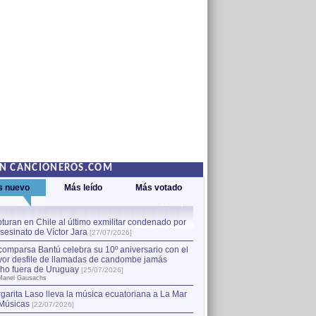
EN CANCIONEROS.COM
s nuevo
Más leído
Más votado
turan en Chile al último exmilitar condenado por
La comparsa Bantú celebra s
asesinato de Víctor Jara
mayor desfile de llamadas
1
[27/07/2026]
hecho fuera de Uruguay
[25
comparsa Bantú celebra su 10º aniversario con el
por Manel Gausachs
or desfile de llamadas de candombe jamás
Capturan en Chile al último
2
ho fuera de Uruguay
[25/07/2026]
el asesinato de Víctor Jara
[
Manel Gausachs
garita Laso lleva la música ecuatoriana a La Mar
Margarita Laso lleva la mús
3
Músicas
de Músicas
[22/07/2026]
[22/07/2026]