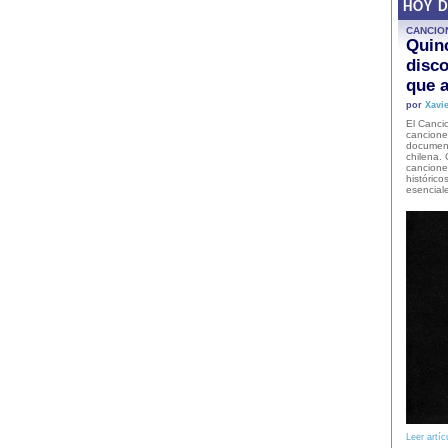
HOY 
CANCIO
Quinc
disco
que a
por
Xavie
El Cancio
cancione
document
chilena. 
canciones
histórico
esencial
Leer artíc