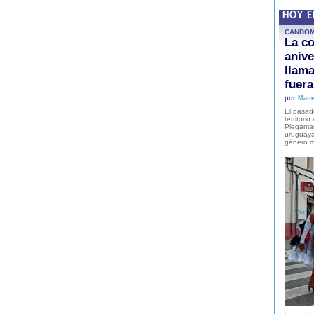
HOY 
CANDO
La co
anive
llam
fuer
por
Mane
El pasad
territori
Plegaman
uruguaya
género m