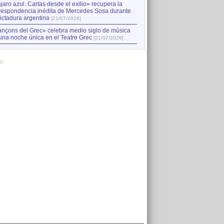
jaro azul. Cartas desde el exilio» recupera la
respondencia inédita de Mercedes Sosa durante
dictadura argentina
[21/07/2026]
nçons del Grec» celebra medio siglo de música
una noche única en el Teatre Grec
[21/07/2026]
AD