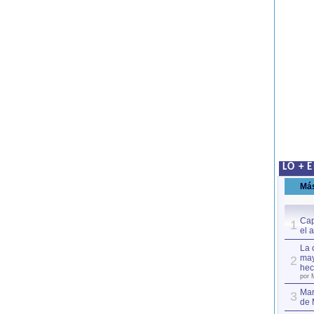
LO + 
Má
Cap
1
el 
La 
may
2
hec
por 
Mar
3
de 