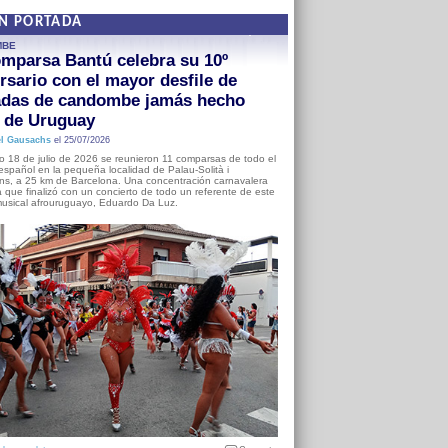
EN PORTADA
MBE
mparsa Bantú celebra su 10º
rsario con el mayor desfile de
adas de candombe jamás hecho
a de Uruguay
l Gausachs
el 25/07/2026
o 18 de julio de 2026 se reunieron 11 comparsas de todo el
o español en la pequeña localidad de Palau-Solità i
s, a 25 km de Barcelona. Una concentración carnavalera
 que finalizó con un concierto de todo un referente de este
usical afrouruguayo, Eduardo Da Luz.