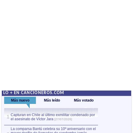
LO + EN CANCIONEROS.COM
Más nuevo
Más leído
Más votado
Capturan en Chile al último exmilitar condenado por
La comparsa Bantú
1
el asesinato de Víctor Jara
mayor desfile de
1
[27/07/2026]
hecho fuera de U
por Manel Gausachs
La comparsa Bantú celebra su 10º aniversario con el