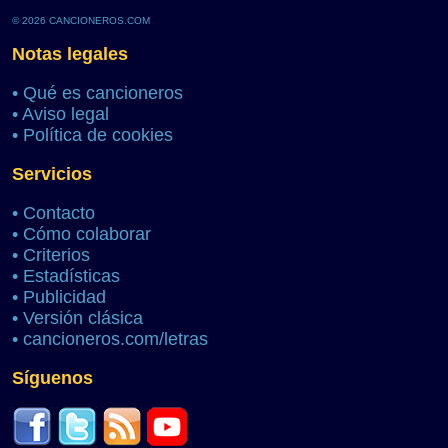
© 2026 CANCIONEROS.COM
Notas legales
•
Qué es cancioneros
•
Aviso legal
•
Política de cookies
Servicios
•
Contacto
•
Cómo colaborar
•
Criterios
•
Estadísticas
•
Publicidad
•
Versión clásica
•
cancioneros.com/letras
Síguenos