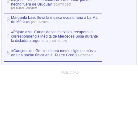
mayor desfile de llamadas de candombe jamás
2
Capturan en Chile
2
hecho fuera de Uruguay
[25/07/2026]
el asesinato de Ví
por Manel Gausachs
Margarita Laso lleva la música ecuatoriana a La Mar
3
de Músicas
[22/07/2026]
«Pájaro azul. Cartas desde el exilio» recupera la
4
correspondencia inédita de Mercedes Sosa durante
la dictadura argentina
[21/07/2026]
«Cançons del Grec» celebra medio siglo de música
5
en una noche única en el Teatre Grec
[21/07/2026]
PUBLICIDAD