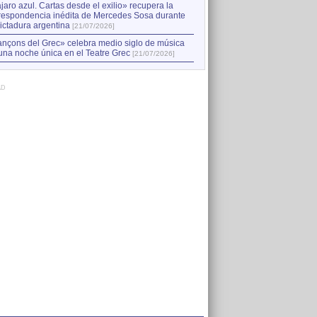
jaro azul. Cartas desde el exilio» recupera la
respondencia inédita de Mercedes Sosa durante
dictadura argentina
[21/07/2026]
nçons del Grec» celebra medio siglo de música
una noche única en el Teatre Grec
[21/07/2026]
AD