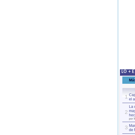
LO + 
Má
Cap
1
el 
La 
may
2
hec
por 
Mar
3
de 