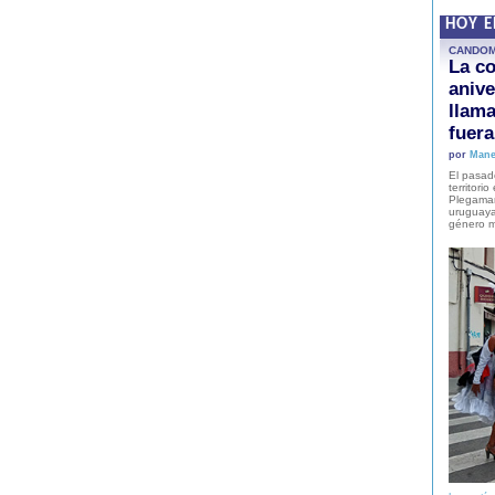
HOY 
CANDO
La co
anive
llam
fuer
por
Mane
El pasad
territori
Plegaman
uruguaya
género m