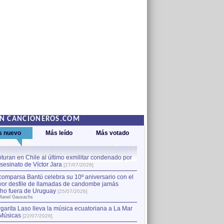
EN CANCIONEROS.COM
s nuevo
Más leído
Más votado
turan en Chile al último exmilitar condenado por
La comparsa Bantú celebra s
asesinato de Víctor Jara
mayor desfile de llamadas
1
[27/07/2026]
hecho fuera de Uruguay
[25
comparsa Bantú celebra su 10º aniversario con el
por Manel Gausachs
or desfile de llamadas de candombe jamás
Capturan en Chile al último
2
ho fuera de Uruguay
[25/07/2026]
el asesinato de Víctor Jara
[
Manel Gausachs
garita Laso lleva la música ecuatoriana a La Mar
Músicas
[22/07/2026]