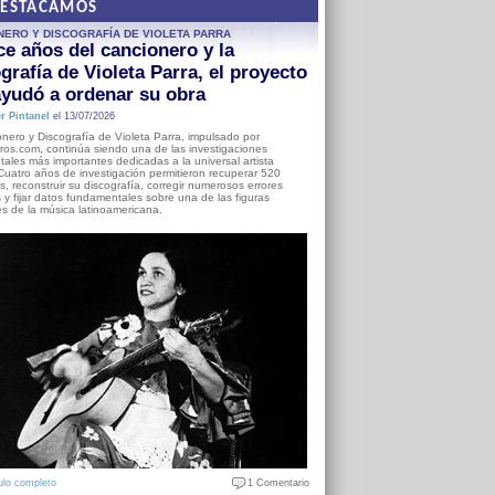
DESTACAMOS
NERO Y DISCOGRAFÍA DE VIOLETA PARRA
e años del cancionero y la
grafía de Violeta Parra, el proyecto
yudó a ordenar su obra
r Pintanel
el 13/07/2026
nero y Discografía de Violeta Parra, impulsado por
ros.com, continúa siendo una de las investigaciones
ales más importantes dedicadas a la universal artista
Cuatro años de investigación permitieron recuperar 520
, reconstruir su discografía, corregir numerosos errores
s y fijar datos fundamentales sobre una de las figuras
es de la música latinoamericana.
ulo completo
1 Comentario