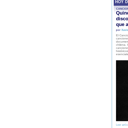
HOY 
CANCIO
Quinc
disco
que a
por
Xavie
El Cancio
cancione
document
chilena. 
canciones
histórico
esencial
Leer artíc