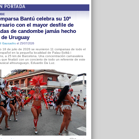
EN PORTADA
MBE
mparsa Bantú celebra su 10º
rsario con el mayor desfile de
adas de candombe jamás hecho
a de Uruguay
l Gausachs
el 25/07/2026
o 18 de julio de 2026 se reunieron 11 comparsas de todo el
o español en la pequeña localidad de Palau-Solità i
s, a 25 km de Barcelona. Una concentración carnavalera
 que finalizó con un concierto de todo un referente de este
usical afrouruguayo, Eduardo Da Luz.