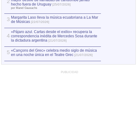
mayor desfile de llamadas de candombe jamás
2
hecho fuera de Uruguay
[25/07/2026]
por Manel Gausachs
Margarita Laso lleva la música ecuatoriana a La Mar
3
de Músicas
[22/07/2026]
«Pájaro azul. Cartas desde el exilio» recupera la
4
correspondencia inédita de Mercedes Sosa durante
la dictadura argentina
[21/07/2026]
«Cançons del Grec» celebra medio siglo de música
5
en una noche única en el Teatre Grec
[21/07/2026]
PUBLICIDAD