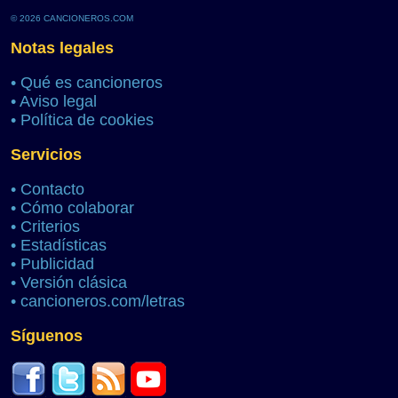
© 2026 CANCIONEROS.COM
Notas legales
•
Qué es cancioneros
•
Aviso legal
•
Política de cookies
Servicios
•
Contacto
•
Cómo colaborar
•
Criterios
•
Estadísticas
•
Publicidad
•
Versión clásica
•
cancioneros.com/letras
Síguenos