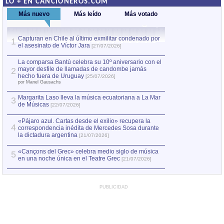
LO + EN CANCIONEROS.COM
Más nuevo
Más leído
Más votado
Capturan en Chile al último exmilitar condenado por
La comparsa Bantú
1
el asesinato de Víctor Jara
mayor desfile de
1
[27/07/2026]
hecho fuera de U
por Manel Gausachs
La comparsa Bantú celebra su 10º aniversario con el
mayor desfile de llamadas de candombe jamás
2
Capturan en Chile
2
hecho fuera de Uruguay
[25/07/2026]
el asesinato de Ví
por Manel Gausachs
Margarita Laso lleva la música ecuatoriana a La Mar
3
de Músicas
[22/07/2026]
«Pájaro azul. Cartas desde el exilio» recupera la
4
correspondencia inédita de Mercedes Sosa durante
la dictadura argentina
[21/07/2026]
«Cançons del Grec» celebra medio siglo de música
5
en una noche única en el Teatre Grec
[21/07/2026]
PUBLICIDAD