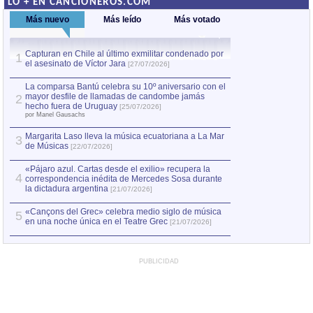
LO + EN CANCIONEROS.COM
Más nuevo
Más leído
Más votado
Capturan en Chile al último exmilitar condenado por
La comparsa Bantú
1
el asesinato de Víctor Jara
mayor desfile de
1
[27/07/2026]
hecho fuera de U
por Manel Gausachs
La comparsa Bantú celebra su 10º aniversario con el
mayor desfile de llamadas de candombe jamás
2
Capturan en Chile
2
hecho fuera de Uruguay
[25/07/2026]
el asesinato de Ví
por Manel Gausachs
Margarita Laso lleva la música ecuatoriana a La Mar
3
de Músicas
[22/07/2026]
«Pájaro azul. Cartas desde el exilio» recupera la
4
correspondencia inédita de Mercedes Sosa durante
la dictadura argentina
[21/07/2026]
«Cançons del Grec» celebra medio siglo de música
5
en una noche única en el Teatre Grec
[21/07/2026]
PUBLICIDAD