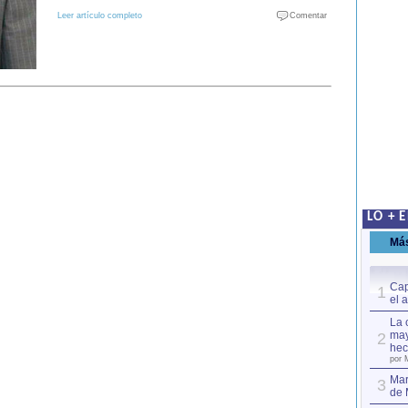
Leer artículo completo
Comentar
LO + 
Má
Cap
1
el 
La 
may
2
hec
por 
Mar
3
de 