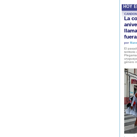
HOY 
CANDO
La co
anive
llam
fuer
por
Mane
El pasad
territori
Plegaman
uruguaya
género m