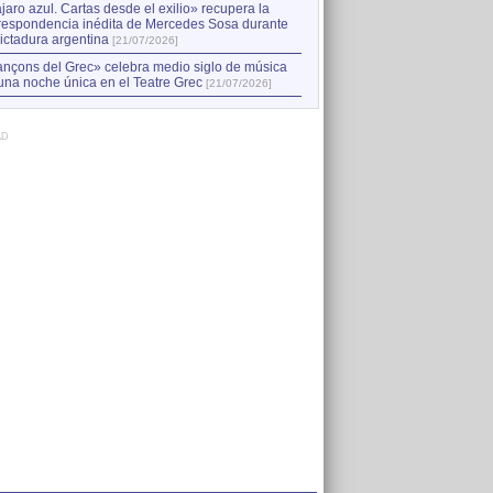
jaro azul. Cartas desde el exilio» recupera la
respondencia inédita de Mercedes Sosa durante
dictadura argentina
[21/07/2026]
nçons del Grec» celebra medio siglo de música
una noche única en el Teatre Grec
[21/07/2026]
AD