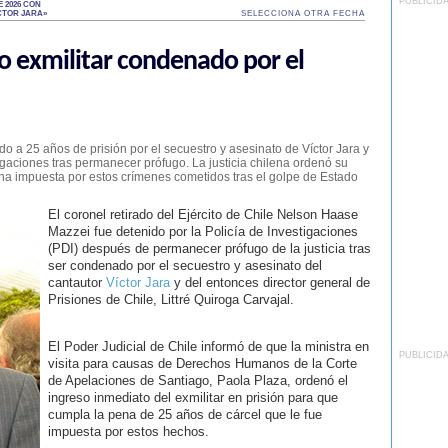
PUBLICID
 2026 CON
CTOR JARA»
SELECCIONA OTRA FECHA
mo exmilitar condenado por el
 a 25 años de prisión por el secuestro y asesinato de Víctor Jara y
tigaciones tras permanecer prófugo. La justicia chilena ordenó su
ena impuesta por estos crímenes cometidos tras el golpe de Estado
El coronel retirado del Ejército de Chile Nelson Haase
Mazzei fue detenido por la Policía de Investigaciones
(PDI) después de permanecer prófugo de la justicia tras
ser condenado por el secuestro y asesinato del
cantautor
Víctor Jara
y del entonces director general de
Prisiones de Chile, Littré Quiroga Carvajal.
El Poder Judicial de Chile informó de que la ministra en
PUBLICID
visita para causas de Derechos Humanos de la Corte
de Apelaciones de Santiago, Paola Plaza, ordenó el
ingreso inmediato del exmilitar en prisión para que
cumpla la pena de 25 años de cárcel que le fue
impuesta por estos hechos.