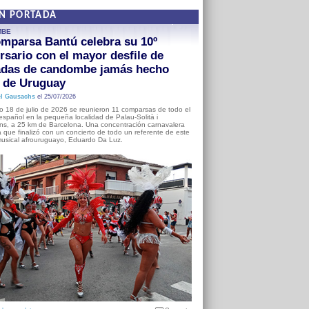
EN PORTADA
MBE
mparsa Bantú celebra su 10º
rsario con el mayor desfile de
adas de candombe jamás hecho
a de Uruguay
l Gausachs
el 25/07/2026
o 18 de julio de 2026 se reunieron 11 comparsas de todo el
o español en la pequeña localidad de Palau-Solità i
s, a 25 km de Barcelona. Una concentración carnavalera
 que finalizó con un concierto de todo un referente de este
usical afrouruguayo, Eduardo Da Luz.