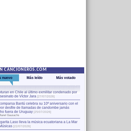
EN CANCIONEROS.COM
s nuevo
Más leído
Más votado
turan en Chile al último exmilitar condenado por
La comparsa Bantú celebra s
asesinato de Víctor Jara
mayor desfile de llamadas
1
[27/07/2026]
hecho fuera de Uruguay
[25
comparsa Bantú celebra su 10º aniversario con el
por Manel Gausachs
or desfile de llamadas de candombe jamás
Capturan en Chile al último
2
ho fuera de Uruguay
[25/07/2026]
el asesinato de Víctor Jara
[
Manel Gausachs
garita Laso lleva la música ecuatoriana a La Mar
Músicas
[22/07/2026]