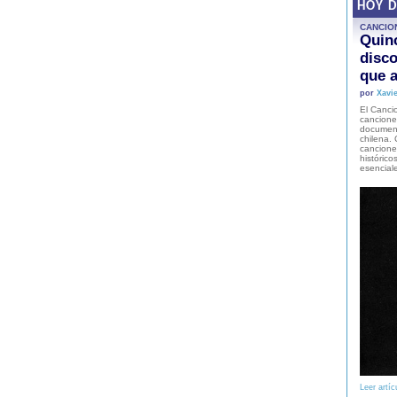
HOY 
CANCIO
Quinc
disco
que a
por
Xavie
El Cancio
cancione
document
chilena. 
canciones
histórico
esencial
Leer artíc