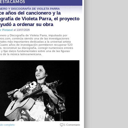
DESTACAMOS
NERO Y DISCOGRAFÍA DE VIOLETA PARRA
e años del cancionero y la
grafía de Violeta Parra, el proyecto
yudó a ordenar su obra
r Pintanel
el 13/07/2026
nero y Discografía de Violeta Parra, impulsado por
ros.com, continúa siendo una de las investigaciones
ales más importantes dedicadas a la universal artista
Cuatro años de investigación permitieron recuperar 520
, reconstruir su discografía, corregir numerosos errores
s y fijar datos fundamentales sobre una de las figuras
es de la música latinoamericana.
ulo completo
1 Comentario