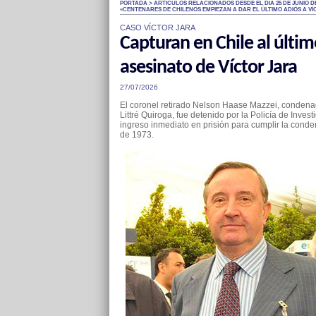
PORTADA > ARTÍCULOS RELACIONADOS DESDE EL DÍA 25 DE JUNIO DE
«CENTENARES DE CHILENOS EMPIEZAN A DAR EL ÚLTIMO ADIÓS A VÍ
CASO VÍCTOR JARA
Capturan en Chile al últi
asesinato de Víctor Jara
27/07/2026
El coronel retirado Nelson Haase Mazzei, condenado
Littré Quiroga, fue detenido por la Policía de Inves
ingreso inmediato en prisión para cumplir la cond
de 1973.