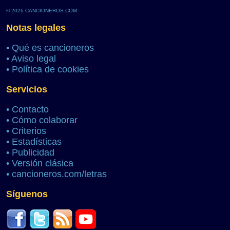
© 2026 CANCIONEROS.COM
Notas legales
•
Qué es cancioneros
•
Aviso legal
•
Política de cookies
Servicios
•
Contacto
•
Cómo colaborar
•
Criterios
•
Estadísticas
•
Publicidad
•
Versión clásica
•
cancioneros.com/letras
Síguenos