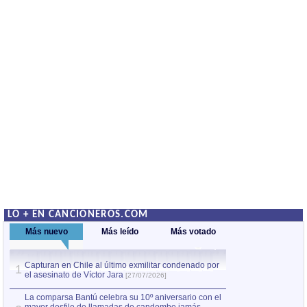
LO + EN CANCIONEROS.COM
Más nuevo
Más leído
Más votado
Capturan en Chile al último exmilitar condenado por
La comparsa Bantú
1
el asesinato de Víctor Jara
mayor desfile de
1
[27/07/2026]
hecho fuera de U
por Manel Gausachs
La comparsa Bantú celebra su 10º aniversario con el