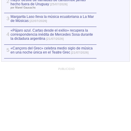
mayor desfile de llamadas de candombe jamás
2
Capturan en Chile
2
hecho fuera de Uruguay
[25/07/2026]
el asesinato de Ví
por Manel Gausachs
Margarita Laso lleva la música ecuatoriana a La Mar
3
de Músicas
[22/07/2026]
«Pájaro azul. Cartas desde el exilio» recupera la
4
correspondencia inédita de Mercedes Sosa durante
la dictadura argentina
[21/07/2026]
«Cançons del Grec» celebra medio siglo de música
5
en una noche única en el Teatre Grec
[21/07/2026]
PUBLICIDAD