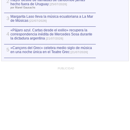
mayor desfile de llamadas de candombe jamás
2
Capturan en Chile
2
hecho fuera de Uruguay
[25/07/2026]
el asesinato de Ví
por Manel Gausachs
Margarita Laso lleva la música ecuatoriana a La Mar
3
de Músicas
[22/07/2026]
«Pájaro azul. Cartas desde el exilio» recupera la
4
correspondencia inédita de Mercedes Sosa durante
la dictadura argentina
[21/07/2026]
«Cançons del Grec» celebra medio siglo de música
5
en una noche única en el Teatre Grec
[21/07/2026]
PUBLICIDAD