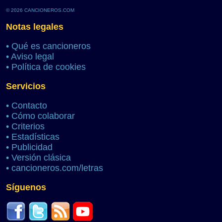
© 2026 CANCIONEROS.COM
Notas legales
•
Qué es cancioneros
•
Aviso legal
•
Política de cookies
Servicios
•
Contacto
•
Cómo colaborar
•
Criterios
•
Estadísticas
•
Publicidad
•
Versión clásica
•
cancioneros.com/letras
Síguenos