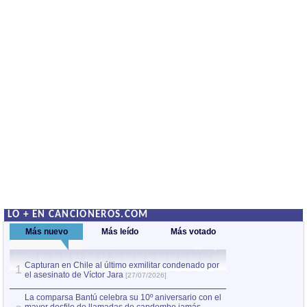
LO + EN CANCIONEROS.COM
Más nuevo
Más leído
Más votado
Capturan en Chile al último exmilitar condenado por
La comparsa Bantú
1
el asesinato de Víctor Jara
mayor desfile de
1
[27/07/2026]
hecho fuera de U
por Manel Gausachs
La comparsa Bantú celebra su 10º aniversario con el