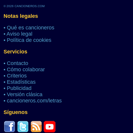
© 2026 CANCIONEROS.COM
Notas legales
•
Qué es cancioneros
•
Aviso legal
•
Política de cookies
Servicios
•
Contacto
•
Cómo colaborar
•
Criterios
•
Estadísticas
•
Publicidad
•
Versión clásica
•
cancioneros.com/letras
Síguenos