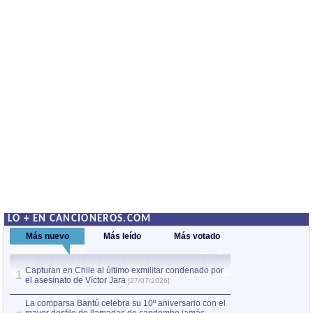
LO + EN CANCIONEROS.COM
Más nuevo
Más leído
Más votado
Capturan en Chile al último exmilitar condenado por
La comparsa Bantú
1
el asesinato de Víctor Jara
mayor desfile de
1
[27/07/2026]
hecho fuera de U
por Manel Gausachs
La comparsa Bantú celebra su 10º aniversario con el