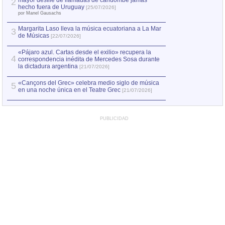
mayor desfile de llamadas de candombe jamás
2
Capturan en Chile
2
hecho fuera de Uruguay
[25/07/2026]
el asesinato de Ví
por Manel Gausachs
Margarita Laso lleva la música ecuatoriana a La Mar
Margarita Laso ll
3
3
de Músicas
de Músicas
[22/07/2026]
[22/07
«Pájaro azul. Cartas desde el exilio» recupera la
4
correspondencia inédita de Mercedes Sosa durante
la dictadura argentina
[21/07/2026]
«Cançons del Grec» celebra medio siglo de música
5
en una noche única en el Teatre Grec
[21/07/2026]
PUBLICIDAD