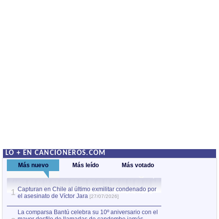
LO + EN CANCIONEROS.COM
Más nuevo
Más leído
Más votado
Capturan en Chile al último exmilitar condenado por
La comparsa Bantú
1
el asesinato de Víctor Jara
mayor desfile de
1
[27/07/2026]
hecho fuera de U
por Manel Gausachs
La comparsa Bantú celebra su 10º aniversario con el