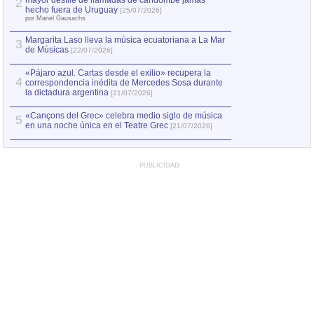
mayor desfile de llamadas de candombe jamás
2
Capturan en Chile
2
hecho fuera de Uruguay
[25/07/2026]
el asesinato de Ví
por Manel Gausachs
Margarita Laso lleva la música ecuatoriana a La Mar
Margarita Laso ll
3
3
de Músicas
de Músicas
[22/07/2026]
[22/07
«Pájaro azul. Cartas desde el exilio» recupera la
4
correspondencia inédita de Mercedes Sosa durante
la dictadura argentina
[21/07/2026]
«Cançons del Grec» celebra medio siglo de música
5
en una noche única en el Teatre Grec
[21/07/2026]
PUBLICIDAD