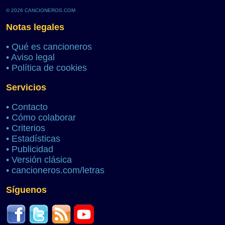
© 2026 CANCIONEROS.COM
Notas legales
•
Qué es cancioneros
•
Aviso legal
•
Política de cookies
Servicios
•
Contacto
•
Cómo colaborar
•
Criterios
•
Estadísticas
•
Publicidad
•
Versión clásica
•
cancioneros.com/letras
Síguenos