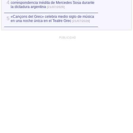
4
correspondencia inédita de Mercedes Sosa durante
la dictadura argentina
[21/07/2026]
«Cançons del Grec» celebra medio siglo de música
5
en una noche única en el Teatre Grec
[21/07/2026]
PUBLICIDAD