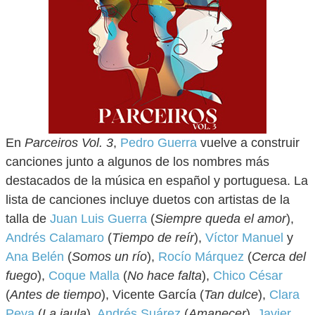
En
Parceiros Vol. 3
,
Pedro Guerra
vuelve a construir
canciones junto a algunos de los nombres más
destacados de la música en español y portuguesa. La
lista de canciones incluye duetos con artistas de la
talla de
Juan Luis Guerra
(
Siempre queda el amor
),
Andrés Calamaro
(
Tiempo de reír
),
Víctor Manuel
y
Ana Belén
(
Somos un río
),
Rocío Márquez
(
Cerca del
fuego
),
Coque Malla
(
No hace falta
),
Chico César
(
Antes de tiempo
), Vicente García (
Tan dulce
),
Clara
Peya
(
La jaula
),
Andrés Suárez
(
Amanecer
),
Javier