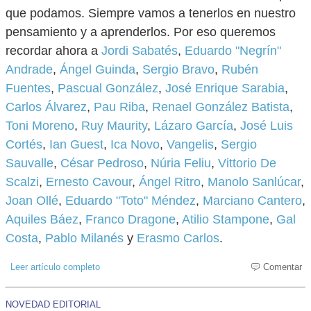
que podamos. Siempre vamos a tenerlos en nuestro
pensamiento y a aprenderlos. Por eso queremos
recordar ahora a
Jordi Sabatés
,
Eduardo "Negrín"
Andrade
,
Ángel Guinda
,
Sergio Bravo
,
Rubén
Fuentes
,
Pascual González
,
José Enrique Sarabia
,
Carlos Álvarez
,
Pau Riba
,
Renael González Batista
,
Toni Moreno
,
Ruy Maurity
,
Lázaro García
,
José Luis
Cortés
,
Ian Guest
,
Ica Novo
,
Vangelis
,
Sergio
Sauvalle
,
César Pedroso
,
Núria Feliu
,
Vittorio De
Scalzi
,
Ernesto Cavour
,
Ángel Ritro
,
Manolo Sanlúcar
,
Joan Ollé
,
Eduardo "Toto" Méndez
,
Marciano Cantero
,
Aquiles Báez
,
Franco Dragone
,
Atilio Stampone
,
Gal
Costa
,
Pablo Milanés
y
Erasmo Carlos
.
Leer artículo completo
Comentar
NOVEDAD EDITORIAL