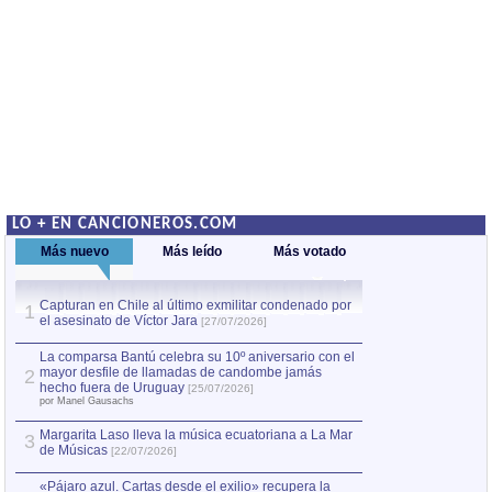
LO + EN CANCIONEROS.COM
Más nuevo
Más leído
Más votado
Capturan en Chile al último exmilitar condenado por
La comparsa Bantú
1
el asesinato de Víctor Jara
mayor desfile de
1
[27/07/2026]
hecho fuera de U
por Manel Gausachs
La comparsa Bantú celebra su 10º aniversario con el
mayor desfile de llamadas de candombe jamás
2
Capturan en Chile
2
hecho fuera de Uruguay
[25/07/2026]
el asesinato de Ví
por Manel Gausachs
Margarita Laso lleva la música ecuatoriana a La Mar
Margarita Laso ll
3
3
de Músicas
de Músicas
[22/07/2026]
[22/07
«Pájaro azul. Cartas desde el exilio» recupera la