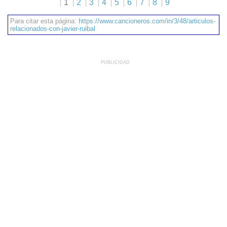
1
2
3
4
5
6
7
8
9
Para citar esta página:
https://www.cancioneros.com/in/3/48/articulos-
relacionados-con-javier-ruibal
PUBLICIDAD