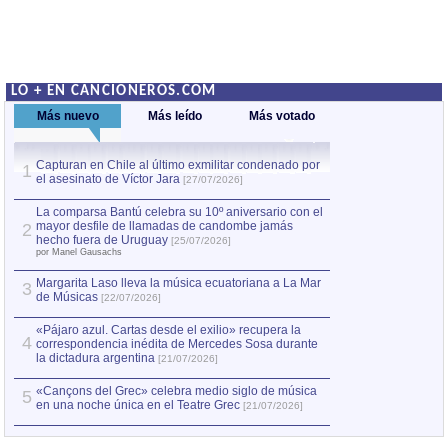
LO + EN CANCIONEROS.COM
Más nuevo
Más leído
Más votado
Capturan en Chile al último exmilitar condenado por
La comparsa Bantú
1
el asesinato de Víctor Jara
mayor desfile de
1
[27/07/2026]
hecho fuera de U
por Manel Gausachs
La comparsa Bantú celebra su 10º aniversario con el
mayor desfile de llamadas de candombe jamás
2
Capturan en Chile
2
hecho fuera de Uruguay
[25/07/2026]
el asesinato de Ví
por Manel Gausachs
Margarita Laso lleva la música ecuatoriana a La Mar
3
de Músicas
[22/07/2026]
«Pájaro azul. Cartas desde el exilio» recupera la
4
correspondencia inédita de Mercedes Sosa durante
la dictadura argentina
[21/07/2026]
«Cançons del Grec» celebra medio siglo de música
5
en una noche única en el Teatre Grec
[21/07/2026]