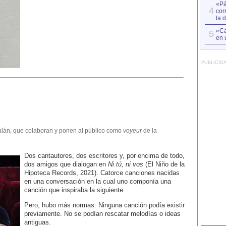
«Pá
4
cor
la 
«Ca
5
en 
PUBLICID
alán, que colaboran y ponen al público como
voyeur
de la
Dos cantautores, dos escritores y, por encima de todo,
dos amigos que dialogan en
Ni tú, ni vos
(El Niño de la
Hipoteca Records, 2021). Catorce canciones nacidas
en una conversación en la cual uno componía una
canción que inspiraba la siguiente.
Pero, hubo más normas: Ninguna canción podía existir
previamente. No se podían rescatar melodías o ideas
antiguas.