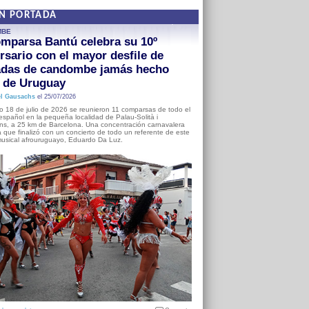
EN PORTADA
MBE
mparsa Bantú celebra su 10º
rsario con el mayor desfile de
adas de candombe jamás hecho
a de Uruguay
l Gausachs
el 25/07/2026
o 18 de julio de 2026 se reunieron 11 comparsas de todo el
o español en la pequeña localidad de Palau-Solità i
s, a 25 km de Barcelona. Una concentración carnavalera
 que finalizó con un concierto de todo un referente de este
usical afrouruguayo, Eduardo Da Luz.