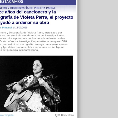
DESTACAMOS
NERO Y DISCOGRAFÍA DE VIOLETA PARRA
e años del cancionero y la
grafía de Violeta Parra, el proyecto
yudó a ordenar su obra
r Pintanel
el 13/07/2026
nero y Discografía de Violeta Parra, impulsado por
ros.com, continúa siendo una de las investigaciones
ales más importantes dedicadas a la universal artista
Cuatro años de investigación permitieron recuperar 520
, reconstruir su discografía, corregir numerosos errores
s y fijar datos fundamentales sobre una de las figuras
es de la música latinoamericana.
ulo completo
1 Comentario