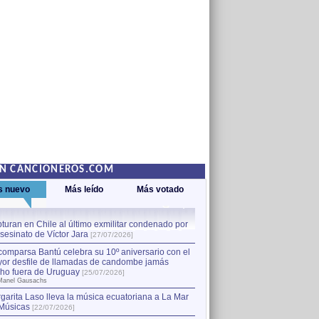
EN CANCIONEROS.COM
s nuevo
Más leído
Más votado
turan en Chile al último exmilitar condenado por
La comparsa Bantú celebra s
asesinato de Víctor Jara
mayor desfile de llamadas
1
[27/07/2026]
hecho fuera de Uruguay
[25
comparsa Bantú celebra su 10º aniversario con el
por Manel Gausachs
or desfile de llamadas de candombe jamás
Capturan en Chile al último
2
ho fuera de Uruguay
[25/07/2026]
el asesinato de Víctor Jara
[
Manel Gausachs
garita Laso lleva la música ecuatoriana a La Mar
Margarita Laso lleva la mús
3
Músicas
de Músicas
[22/07/2026]
[22/07/2026]