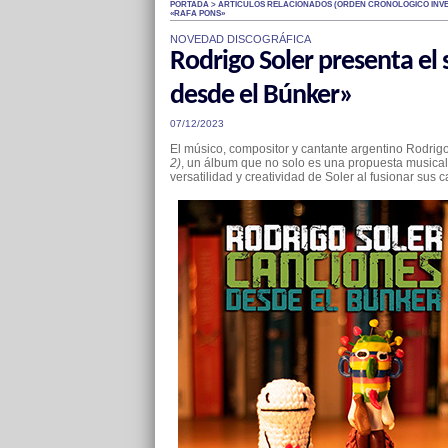
PORTADA > ARTÍCULOS RELACIONADOS (ÓRDEN CRONOLÓGICO INV
«RAFA PONS»
NOVEDAD DISCOGRÁFICA
Rodrigo Soler presenta e
desde el Búnker»
07/12/2023
El músico, compositor y cantante argentino Rodrig
2)
, un álbum que no solo es una propuesta musical
versatilidad y creatividad de Soler al fusionar su