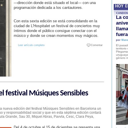
—dirección donde está situado el local— con una
HOY 
programación dedicada a los cantautores.
CANDO
La co
Con esta sexta edición se está consolidando en la
anive
ciudad de L'Hospitalet un festival de conciertos muy
llam
íntimos donde el público consigue conectar con el
fuer
músico y donde se crean momentos muy mágicos.
por
Mane
Leer artículo completo
Comentar
El pasad
territori
Plegaman
uruguaya
género m
el festival Músiques Sensibles
na nueva edición del festival Músiques Sensibles en Barcelona un
so y responsabilidad social y que en esta séptima edición contará
ula Grande, Sau 30, Miquel Abras, Pavvla, Cesc, Clara Peya,
Del 4 de octubre al 15 de diciembre se presenta una