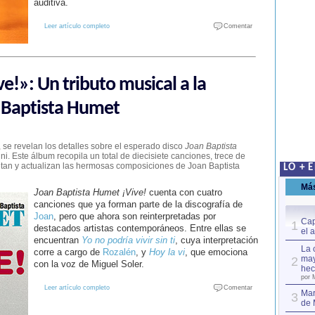
auditiva.
Leer artículo completo
Comentar
e!»: Un tributo musical a la
n Baptista Humet
se revelan los detalles sobre el esperado disco
Joan Baptista
i. Este álbum recopila un total de diecisiete canciones, trece de
rpretan y actualizan las hermosas composiciones de Joan Baptista
LO + 
Má
Joan Baptista Humet ¡Vive!
cuenta con cuatro
canciones que ya forman parte de la discografía de
Joan
, pero que ahora son reinterpretadas por
Cap
1
destacados artistas contemporáneos. Entre ellas se
el 
encuentran
Yo no podría vivir sin ti
, cuya interpretación
La 
corre a cargo de
Rozalén
, y
Hoy la vi
, que emociona
may
2
con la voz de Miguel Soler.
hec
por 
Leer artículo completo
Comentar
Mar
3
de 