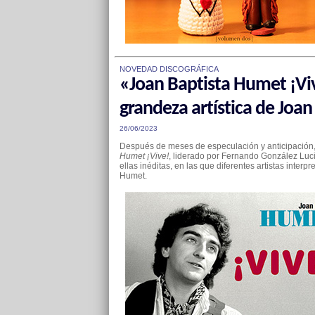
NOVEDAD DISCOGRÁFICA
«Joan Baptista Humet ¡Viv
grandeza artística de Joa
26/06/2023
Después de meses de especulación y anticipación, 
Humet ¡Vive!
, liderado por Fernando González Lucin
ellas inéditas, en las que diferentes artistas inte
Humet.