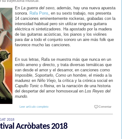
 su trayectoria musical.
En
La guerra del sexo
, además, hay una nueva apuesta
sonora.
Rafa Pons
, en su sexto trabajo, nos presenta
14 canciones eminentemente rockeras, grabadas con la
intensidad habitual pero sin utilizar ninguna guitarra
eléctrica ni sintetizadores. Ha apostado por la madera
de las guitarras acústicas, los pianos y los violines
para dar a todo el conjunto sonoro un aire más folk que
favorece mucho las canciones.
En sus letras, Rafa se muestra más que nunca en un
estilo ameno y directo, y trata diversas temáticas que
van desde el amor y el desamor, en canciones como
Imposible
,
Soportarlo
,
Como un hombre
, el miedo a la
madurez en
Niño Viejo
, la crítica y la crónica social en
Capullo Tonic
o
Reina
, en la narración de una historia
del despertar del amor homosexual en
Los Reyes del
mundo.
Leer artículo completo
Comentar
GAT 2018
stival Acròbates 2018