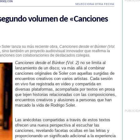
PUBLICID
ERSO) CON
SELECCIONA OTRA FECHA
l segundo volumen de «Canciones
o Soler lanza su más reciente obra,
Canciones desde el Búnker (Vol.
, sino también un proyecto audiovisual innovador que reafirma la
s canciones con colaboraciones de destacados colegas.
Canciones desde el Búnker (Vol. 2)
no se limita al
lanzamiento de un disco; va más allá al combinar
canciones originales de Soler con aquellas surgidas de
encuentros creativos con varios artistas. Cada sesión
en vivo fue registrada en video y compartida en
diversas plataformas, acompañada por textos en prosa
que tejen historias relacionadas con las composiciones,
encuentros creativos y alusiones a personas que han
marcado la vida de Rodrigo Soler.
PUBLICID
Las anécdotas compartidas a través de estos textos
ofrecen una nueva perspectiva al escuchar las
canciones, revelando facetas ocultas en las letras y
proporcionando un significado adicional a la experiencia