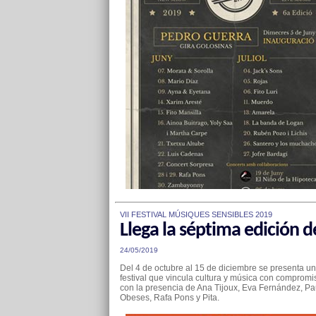
VII FESTIVAL MÚSIQUES SENSIBLES 2019
Llega la séptima edición d
24/05/2019
Del 4 de octubre al 15 de diciembre se presenta u
festival que vincula cultura y música con compromi
con la presencia de Ana Tijoux, Eva Fernández, Pa
Obeses, Rafa Pons y Pita.