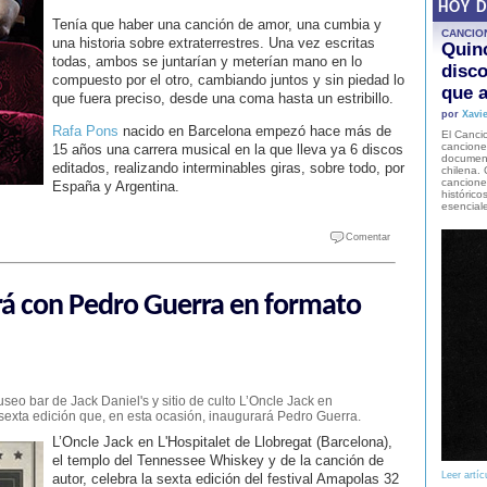
HOY 
Tenía que haber una canción de amor, una cumbia y
CANCIO
una historia sobre extraterrestres. Una vez escritas
Quinc
todas, ambos se juntarían y meterían mano en lo
disco
compuesto por el otro, cambiando juntos y sin piedad lo
que a
que fuera preciso, desde una coma hasta un estribillo.
por
Xavie
Rafa Pons
nacido en Barcelona empezó hace más de
El Cancio
cancione
15 años una carrera musical en la que lleva ya 6 discos
document
editados, realizando interminables giras, sobre todo, por
chilena. 
canciones
España y Argentina.
histórico
esencial
Comentar
rirá con Pedro Guerra en formato
useo bar de Jack Daniel's y sitio de culto L’Oncle Jack en
 sexta edición que, en esta ocasión, inaugurará Pedro Guerra.
L’Oncle Jack en L'Hospitalet de Llobregat (Barcelona),
el templo del Tennessee Whiskey y de la canción de
Leer artíc
autor, celebra la sexta edición del festival Amapolas 32