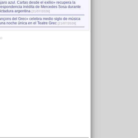
jaro azul. Cartas desde el exilio» recupera la
respondencia inédita de Mercedes Sosa durante
dictadura argentina
[21/07/2026]
nçons del Grec» celebra medio siglo de música
una noche única en el Teatre Grec
[21/07/2026]
AD