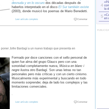
«Pá
desnuda y en lo oscuro
dos décadas después de
4
cor
haberlos interpretado en el disco
El Sur también existe
la 
(2003), donde musicó los poemas de Mario Benedetti.
«Ca
5
en 
Leer artículo completo
Comentar
PUBLICID
do poner Jofre Bardagí a un nuevo trabajo que presenta en
Formado por doce canciones con el sello personal de
quien fue alma del grupo Glaucs pero con una
sonoridad completamente nueva,
Música en blanc i
negre
ilustra otro Bardagí. Son unas letras no tan
personales pero más críticas y con un cierto cinismo.
Musicalmente más experimental y buscando en todo
momento sorprender, deja de lado los complejos y las
limitaciones comerciales.
.
Leer artículo completo
Comentar