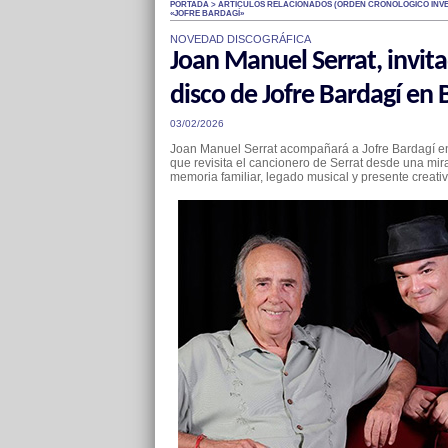
PORTADA > ARTÍCULOS RELACIONADOS (ÓRDEN CRONOLÓGICO INVE
«JOFRE BARDAGÍ»
NOVEDAD DISCOGRÁFICA
Joan Manuel Serrat, invita
disco de Jofre Bardagí en
03/02/2026
Joan Manuel Serrat acompañará a Jofre Bardagí en
que revisita el cancionero de Serrat desde una m
memoria familiar, legado musical y presente creativ