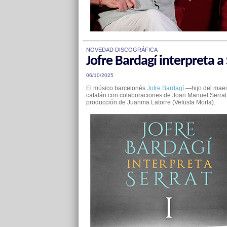
NOVEDAD DISCOGRÁFICA
Jofre Bardagí interpreta a 
06/10/2025
El músico barcelonés
Jofre Bardagí
—hijo del maes
catalán con colaboraciones de Joan Manuel Serrat,
producción de Juanma Latorre (Vetusta Morla).