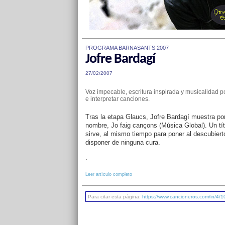
PROGRAMA BARNASANTS 2007
Jofre Bardagí
27/02/2007
Voz impecable, escritura inspirada y musicalidad po
e interpretar canciones.
Tras la etapa Glaucs, Jofre Bardagí muestra po
nombre, Jo faig cançons (Música Global). Un tít
sirve, al mismo tiempo para poner al descubierto
disponer de ninguna cura.
.
Leer artículo completo
Para citar esta página:
https://www.cancioneros.com/in/4/10