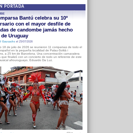
EN PORTADA
MBE
mparsa Bantú celebra su 10º
rsario con el mayor desfile de
adas de candombe jamás hecho
a de Uruguay
l Gausachs
el 25/07/2026
o 18 de julio de 2026 se reunieron 11 comparsas de todo el
o español en la pequeña localidad de Palau-Solità i
s, a 25 km de Barcelona. Una concentración carnavalera
 que finalizó con un concierto de todo un referente de este
usical afrouruguayo, Eduardo Da Luz.