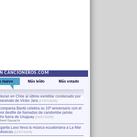
EN CANCIONEROS.COM
s nuevo
Más leído
Más votado
turan en Chile al último exmilitar condenado por
La comparsa Bantú celebra s
asesinato de Víctor Jara
mayor desfile de llamadas
1
[27/07/2026]
hecho fuera de Uruguay
[25
comparsa Bantú celebra su 10º aniversario con el
por Manel Gausachs
or desfile de llamadas de candombe jamás
Capturan en Chile al último
2
ho fuera de Uruguay
[25/07/2026]
el asesinato de Víctor Jara
[
Manel Gausachs
garita Laso lleva la música ecuatoriana a La Mar
Músicas
[22/07/2026]