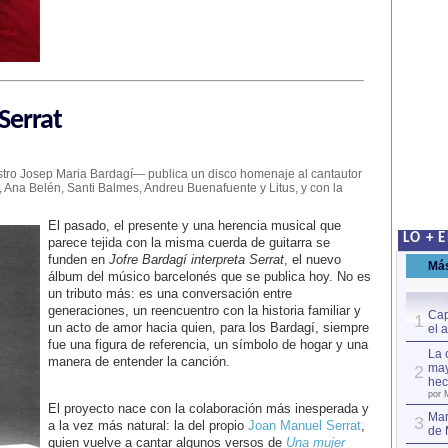
Serrat
tro Josep Maria Bardagí— publica un disco homenaje al cantautor
 Ana Belén, Santi Balmes, Andreu Buenafuente y Litus, y con la
El pasado, el presente y una herencia musical que
LO + 
parece tejida con la misma cuerda de guitarra se
funden en
Jofre Bardagí interpreta Serrat
, el nuevo
Má
álbum del músico barcelonés que se publica hoy. No es
un tributo más: es una conversación entre
generaciones, un reencuentro con la historia familiar y
Cap
1
un acto de amor hacia quien, para los Bardagí, siempre
el 
fue una figura de referencia, un símbolo de hogar y una
La 
manera de entender la canción.
may
2
hec
por 
El proyecto nace con la colaboración más inesperada y
Mar
3
a la vez más natural: la del propio
Joan Manuel Serrat
,
de 
quien vuelve a cantar algunos versos de
Una mujer