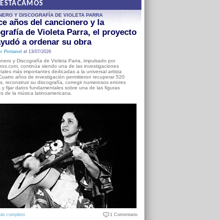
DESTACAMOS
NERO Y DISCOGRAFÍA DE VIOLETA PARRA
e años del cancionero y la
grafía de Violeta Parra, el proyecto
yudó a ordenar su obra
r Pintanel
el 13/07/2026
nero y Discografía de Violeta Parra, impulsado por
ros.com, continúa siendo una de las investigaciones
ales más importantes dedicadas a la universal artista
Cuatro años de investigación permitieron recuperar 520
, reconstruir su discografía, corregir numerosos errores
s y fijar datos fundamentales sobre una de las figuras
es de la música latinoamericana.
ulo completo
1 Comentario