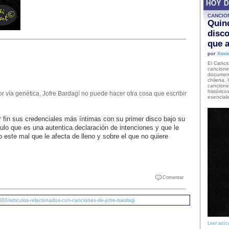
HOY 
CANCIO
Quinc
disco
que a
por
Xavie
El Cancio
cancione
document
chilena. 
canciones
histórico
r vía genética, Jofre Bardagí no puede hacer otra cosa que escribir
esencial
r fin sus credenciales más íntimas con su primer disco bajo su
ulo que es una autentica declaración de intenciones y que le
 este mal que le afecta de lleno y sobre el que no quiere
Comentar
00/articulos-relacionados-con-canciones-de-jofre-bardagi
Leer artíc