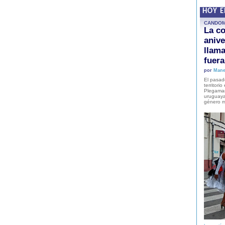
HOY 
CANDO
La co
anive
llam
fuer
por
Mane
El pasad
territori
Plegaman
uruguaya
género m