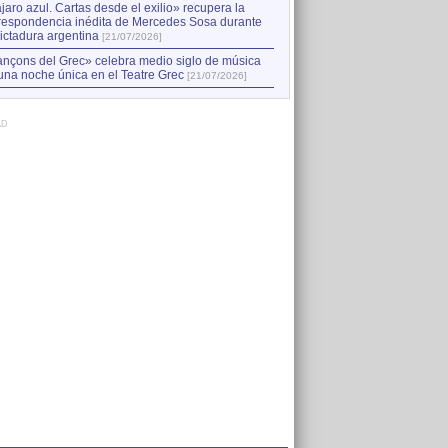
jaro azul. Cartas desde el exilio» recupera la
respondencia inédita de Mercedes Sosa durante
dictadura argentina
[21/07/2026]
nçons del Grec» celebra medio siglo de música
una noche única en el Teatre Grec
[21/07/2026]
AD