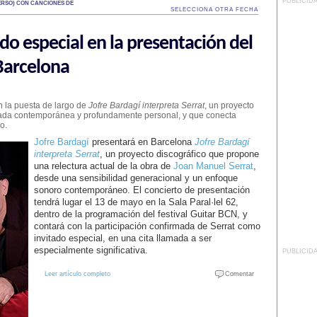
PUBLICID
RSO) CON CANCIONES DE
SELECCIONA OTRA FECHA
do especial en la presentación del
 Barcelona
 la puesta de largo de
Jofre Bardagí interpreta Serrat
, un proyecto
irada contemporánea y profundamente personal, y que conecta
o.
Jofre Bardagí
presentará en Barcelona
Jofre Bardagí
interpreta Serrat
, un proyecto discográfico que propone
una relectura actual de la obra de
Joan Manuel Serrat
,
desde una sensibilidad generacional y un enfoque
sonoro contemporáneo. El concierto de presentación
tendrá lugar el 13 de mayo en la Sala Paral·lel 62,
dentro de la programación del festival Guitar BCN, y
contará con la participación confirmada de Serrat como
invitado especial, en una cita llamada a ser
especialmente significativa.
PUBLICID
Leer artículo completo
Comentar