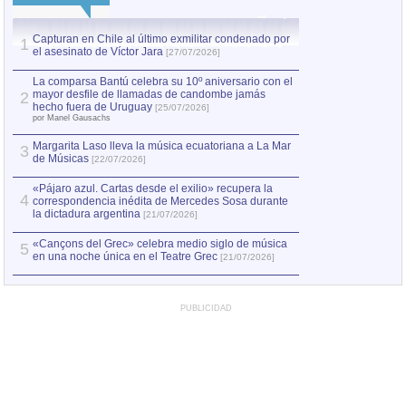
Capturan en Chile al último exmilitar condenado por
La comparsa Bantú
1
el asesinato de Víctor Jara
mayor desfile de
1
[27/07/2026]
hecho fuera de U
por Manel Gausachs
La comparsa Bantú celebra su 10º aniversario con el
mayor desfile de llamadas de candombe jamás
2
Capturan en Chile
2
hecho fuera de Uruguay
[25/07/2026]
el asesinato de Ví
por Manel Gausachs
Margarita Laso lleva la música ecuatoriana a La Mar
3
de Músicas
[22/07/2026]
«Pájaro azul. Cartas desde el exilio» recupera la
4
correspondencia inédita de Mercedes Sosa durante
la dictadura argentina
[21/07/2026]
«Cançons del Grec» celebra medio siglo de música
5
en una noche única en el Teatre Grec
[21/07/2026]
PUBLICIDAD