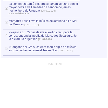
por Manel Gausachs
La comparsa Bantú celebra su 10º aniversario con el
mayor desfile de llamadas de candombe jamás
2
Capturan en Chile
2
hecho fuera de Uruguay
[25/07/2026]
el asesinato de Ví
por Manel Gausachs
Margarita Laso lleva la música ecuatoriana a La Mar
Margarita Laso ll
3
3
de Músicas
de Músicas
[22/07/2026]
[22/07
«Pájaro azul. Cartas desde el exilio» recupera la
4
correspondencia inédita de Mercedes Sosa durante
la dictadura argentina
[21/07/2026]
«Cançons del Grec» celebra medio siglo de música
5
en una noche única en el Teatre Grec
[21/07/2026]
PUBLICIDAD