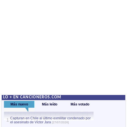
LO + EN CANCIONEROS.COM
Más nuevo
Más leído
Más votado
Capturan en Chile al último exmilitar condenado por
La comparsa Bantú
1
el asesinato de Víctor Jara
mayor desfile de
1
[27/07/2026]
hecho fuera de U