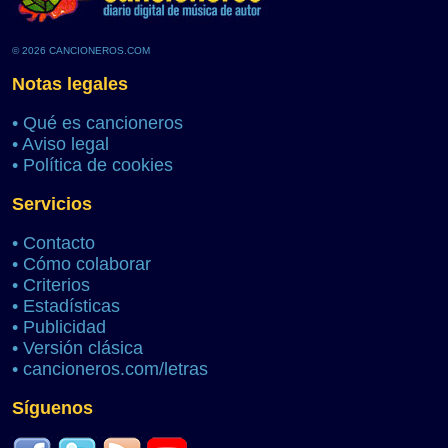
© 2026 CANCIONEROS.COM
Notas legales
•
Qué es cancioneros
•
Aviso legal
•
Política de cookies
Servicios
•
Contacto
•
Cómo colaborar
•
Criterios
•
Estadísticas
•
Publicidad
•
Versión clásica
•
cancioneros.com/letras
Síguenos