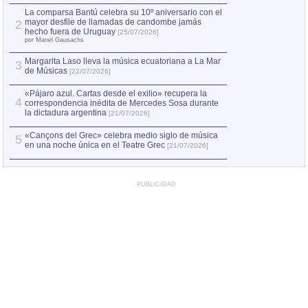
por Manel Gausachs
La comparsa Bantú celebra su 10º aniversario con el
mayor desfile de llamadas de candombe jamás
2
Capturan en Chile
2
hecho fuera de Uruguay
[25/07/2026]
el asesinato de Ví
por Manel Gausachs
Margarita Laso lleva la música ecuatoriana a La Mar
3
de Músicas
[22/07/2026]
«Pájaro azul. Cartas desde el exilio» recupera la
4
correspondencia inédita de Mercedes Sosa durante
la dictadura argentina
[21/07/2026]
«Cançons del Grec» celebra medio siglo de música
5
en una noche única en el Teatre Grec
[21/07/2026]
PUBLICIDAD