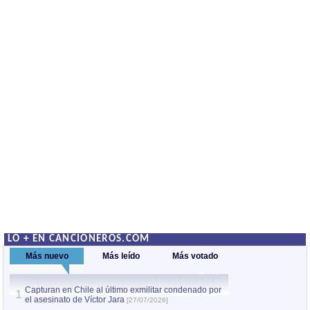
LO + EN CANCIONEROS.COM
Más nuevo
Más leído
Más votado
Capturan en Chile al último exmilitar condenado por
La comparsa Bantú
1
el asesinato de Víctor Jara
mayor desfile de
1
[27/07/2026]
hecho fuera de U