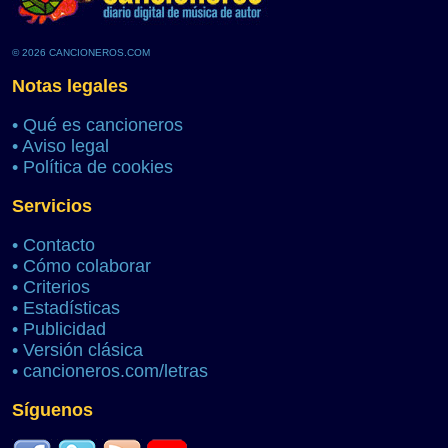
© 2026 CANCIONEROS.COM
Notas legales
•
Qué es cancioneros
•
Aviso legal
•
Política de cookies
Servicios
•
Contacto
•
Cómo colaborar
•
Criterios
•
Estadísticas
•
Publicidad
•
Versión clásica
•
cancioneros.com/letras
Síguenos