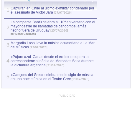
Capturan en Chile al último exmilitar condenado por
La comparsa Bantú
1
el asesinato de Víctor Jara
mayor desfile de
1
[27/07/2026]
hecho fuera de U
por Manel Gausachs
La comparsa Bantú celebra su 10º aniversario con el
mayor desfile de llamadas de candombe jamás
2
Capturan en Chile
2
hecho fuera de Uruguay
[25/07/2026]
el asesinato de Ví
por Manel Gausachs
Margarita Laso lleva la música ecuatoriana a La Mar
Margarita Laso ll
3
3
de Músicas
de Músicas
[22/07/2026]
[22/07
«Pájaro azul. Cartas desde el exilio» recupera la
4
correspondencia inédita de Mercedes Sosa durante
la dictadura argentina
[21/07/2026]
«Cançons del Grec» celebra medio siglo de música
5
en una noche única en el Teatre Grec
[21/07/2026]
PUBLICIDAD